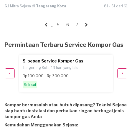
61
Mitra Sejasa di
Tangerang Kota
81 - 61 dari 61
5
6
7
...
Permintaan Terbaru Service Kompor Gas
S. pesan Service Kompor Gas
J. pe
Tangerang Kota, 13 hari yang lalu
Tangera
Rp 100.000 - Rp 300.000
Rp 100
Selesai
Selesa
Kompor bermasalah atau butuh dipasang? Teknisi Sejasa
siap bantu instalasi dan perbaikan ringan berbagai jenis
kompor gas Anda
Kemudahan Menggunakan Sejasa: