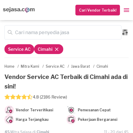
Cari Vendor Terbaik!
Service AC
Cimahi
Home
/
Mitra Kami
/
Service AC
/
Jawa Barat
/
Cimahi
Vendor Service AC Terbaik di Cimahi ada di
sini!
4.8 (2186 Review)
Vendor Terverifikasi
Pemesanan Cepat
Harga Terjangkau
Pekerjaan Bergaransi
45
Mitra Sejasa di
Cimahi
11 - 20 dari 45