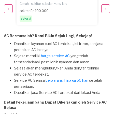
Cimahi, sekitar sebulan yang lalu
Cimahi,
sekitar Rp 100.000
Rp 100
Selesai
Selesa
AC Bermasalah? Kami Bikin Sejuk Lagi, Sekejap!
Dapatkan layanan cuci AC terdekat, isi freon, dan jasa
perbaikan AC lainnya.
Sejasa memiliki
harga service AC
yang telah
terstandarisasi, pasti lebih nyaman dan aman.
Sejasa akan menghubungkan Anda dengan teknisi
service AC terdekat.
Service AC Sejasa
bergaransi hingga 60 hari
setelah
pengerjaan.
Dapatkan jasa Service AC terdekat dari lokasi Anda
Detail Pekerjaan yang Dapat Dikerjakan oleh Service AC
Sejasa