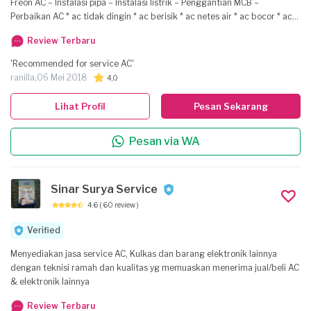
Freon AC – Instalasi pipa – Instalasi listrik – Penggantian MCB –
Perbaikan AC * ac tidak dingin * ac berisik * ac netes air * ac bocor * ac
kurang dingin * ac mati hidup * ac mati total * ac fan motor mati * ac
Review Terbaru
bocor indoor * ac mati di outdoor * ac lampu indikator kedap kedip
SELURUH SERVICE / PERBAIKAN KAMI BERGARANSI SOLUSINYA BISA
'Recommended for service AC'
HUBUNGI DIBAWAH INI PHONE – SMS ********793
ranilla,
06 Mei 2018
4,0
Lihat Profil
Pesan Sekarang
Pesan via WA
Sinar Surya Service
4.6
( 60 review )
Verified
Menyediakan jasa service AC, Kulkas dan barang elektronik lainnya
dengan teknisi ramah dan kualitas yg memuaskan menerima jual/beli AC
& elektronik lainnya
Review Terbaru