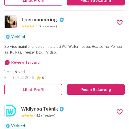
Lihat Profil
Pesan Sekarang
Thermaneering
5.0
( 27 review )
Verified
Service maintenance dan instalasi AC, Water heater, Heatpump, Pompa
air, Kulkas, Freezer box, TV, dsb.
Review Terbaru
'Jelas, silved'
Khairi,
24 Jul 2026
5,0
Lihat Profil
Pesan Sekarang
Widiyasa Teknik
4.3
( 4 review )
Verified