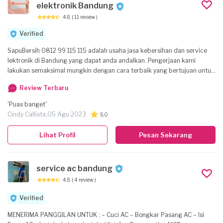
elektronik Bandung
4.8
( 11 review )
Verified
SapuBersih 0812 99 115 115 adalah usaha jasa kebersihan dan service
lektronik di Bandung yang dapat anda andalkan. Pengerjaan kami
lakukan semaksimal mungkin dengan cara terbaik yang bertujuan untuk
dapat mencapai detail bagian yang kotor dan meminimalkan pemakain
Review Terbaru
mesin dan alat lainnya yang tidak baik untuk kesehatan penghuni dan
lingkungan sekitar. Jasa service elektronik yang kami berikan juga di
'Puas banget'
lakukan oleh tenaga profesional dan bergaransi. www.sapubersih.id
Cindy Callista,
05 Agu 2023
5,0
Lihat Profil
Pesan Sekarang
service ac bandung
4.8
( 4 review )
Verified
MENERIMA PANGGILAN UNTUK : – Cuci AC – Bongkar Pasang AC – Isi