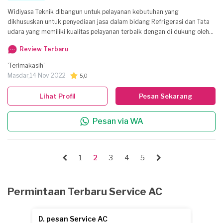
Widiyasa Teknik dibangun untuk pelayanan kebutuhan yang
dikhususkan untuk penyediaan jasa dalam bidang Refrigerasi dan Tata
udara yang memiliki kualitas pelayanan terbaik dengan di dukung oleh
tenaga ahli yang berkompeten.
Review Terbaru
'Terimakasih'
Masdar,
14 Nov 2022
5,0
Lihat Profil
Pesan Sekarang
Pesan via WA
1
2
3
4
5
Permintaan Terbaru Service AC
D. pesan Service AC
D.S. 