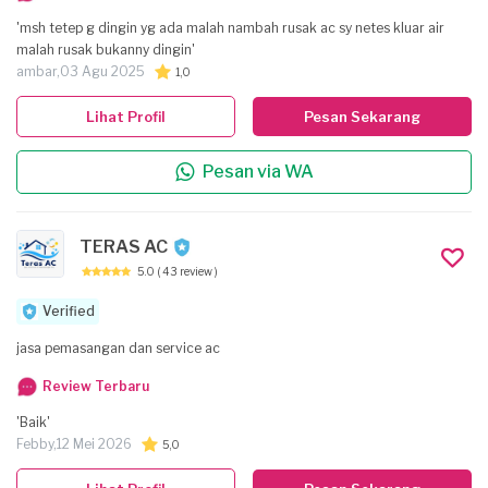
'msh tetep g dingin yg ada malah nambah rusak ac sy netes kluar air
malah rusak bukanny dingin'
ambar,
03 Agu 2025
1,0
Lihat Profil
Pesan Sekarang
Pesan via WA
TERAS AC
5.0
( 43 review )
Verified
jasa pemasangan dan service ac
Review Terbaru
'Baik'
Febby,
12 Mei 2026
5,0