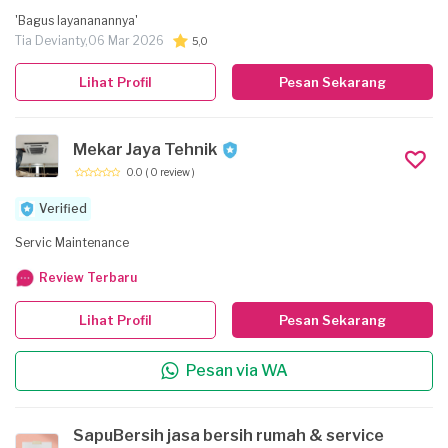
peralatan - Konsultasi dan analisis teknis - Pemecahan masalah teknis
'Bagus layananannya'
*Keunggulan Kami:* - Kualitas layanan yang tinggi - Waktu respons yang
Tia Devianty,
06 Mar 2026
5,0
cepat - Harga yang kompetitif - Tim yang berpengalaman dan terampil
Lihat Profil
Pesan Sekarang
Mekar Jaya Tehnik
0.0
( 0 review )
Verified
Servic Maintenance
Review Terbaru
Lihat Profil
Pesan Sekarang
Pesan via WA
SapuBersih jasa bersih rumah & service