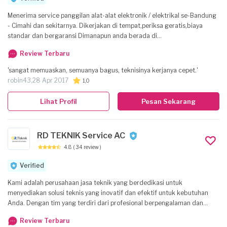
Menerima service panggilan alat-alat elektronik / elektrikal se-Bandung
- Cimahi dan sekitarnya. Dikerjakan di tempat,periksa geratis,biaya
standar dan bergaransi Dimanapun anda berada di
rumah,kantor,hotel,apartemen dll.jika barang elektronik anda
Review Terbaru
mengalami kerusakan segera hubungi kami. # hari libur / besar kami
tetap melayani # Terima kasih.
'sangat memuaskan, semuanya bagus, teknisinya kerjanya cepet.'
robin43,
28 Apr 2017
1,0
Lihat Profil
Pesan Sekarang
RD TEKNIK Service AC
4.8
( 34 review )
Verified
Kami adalah perusahaan jasa teknik yang berdedikasi untuk
menyediakan solusi teknis yang inovatif dan efektif untuk kebutuhan
Anda. Dengan tim yang terdiri dari profesional berpengalaman dan
terampil, kami menawarkan berbagai layanan teknik yang mencakup: -
Review Terbaru
Desain dan pengembangan sistem - Pemasangan dan perawatan