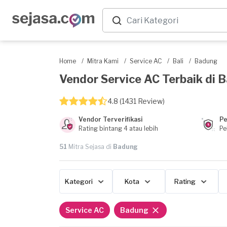
Home
/
Mitra Kami
/
Service AC
/
Bali
/
Badung
Vendor Service AC Terbaik di B
4.8 (1431 Review)
Vendor Terverifikasi
Pe
Rating bintang 4 atau lebih
Pe
51
Mitra Sejasa di
Badung
Kategori
Kota
Rating
Service AC
Badung