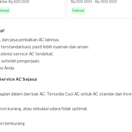
kitar Rp 100.000
Rp 100.000 - Rp 300.000
elesai
Selesai
p!
, dan jasa perbaikan AC lainnya.
 terstandarisasi, pasti lebih nyaman dan aman.
knisi service AC terdekat.
i
setelah pengerjaan.
asi Anda
Service AC Sejasa
ian dalam dan luar AC. Tersedia Cuci AC untuk AC standar dan Inver
on kurang, atau sirkulasi udara tidak optimal.
eon berkurang