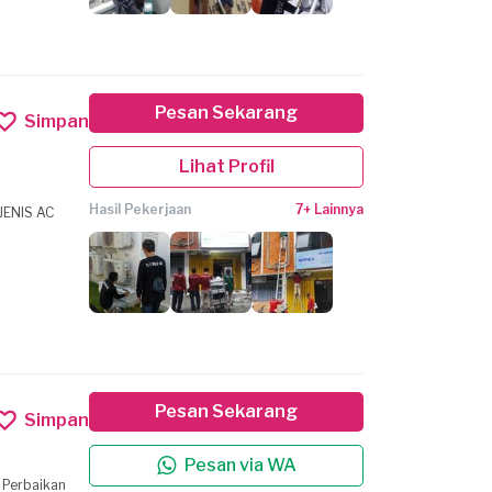
Pesan Sekarang
Simpan
Lihat Profil
Hasil Pekerjaan
7+ Lainnya
ENIS AC
Pesan Sekarang
Simpan
Pesan via WA
— Perbaikan