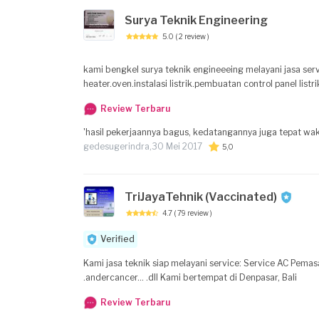
Surya Teknik Engineering
5.0
( 2 review )
kami bengkel surya teknik engineeeing melayani jasa servis dan perbaikan ac.kulkas.frezer.showcase.mesin ice cream.pumpa air.water
heater.oven.instalasi listrik.pembuatan control panel listri
Review Terbaru
'hasil pekerjaannya bagus, kedatangannya juga tepat wak
gedesugerindra,
30 Mei 2017
5,0
TriJayaTehnik (Vaccinated)
4.7
( 79 review )
Verified
Kami jasa teknik siap melayani service: Service AC Pemasangan AC Bongkar AC Pengisisan freon AC service pompa air .pompa kolam chiler
.andercancer... .dll Kami bertempat di Denpasar, Bali
Review Terbaru