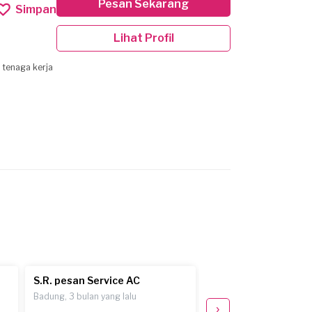
Pesan Sekarang
Simpan
Lihat Profil
S.R. pesan Service AC
S.R. pesan Service 
Badung, 3 bulan yang lalu
Badung, 3 bulan yang lal