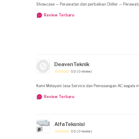
Showcase — Perawatan dan perbaikan Chiller — Perawata
Review Terbaru
DeavenTeknik
0.0
( 0 review )
Kami Melayani Jasa Service dan Pemasangan AC segala m
Review Terbaru
AlfaTeksnisi
0.0
( 0 review )