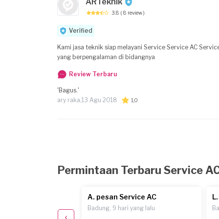
ARTeknik
3.8
( 8 review )
Verified
Kami jasa teknik siap melayani Service Service AC Service AC Perusahaan Service Mesin Cuci Service Kulkas Service Pompa Air Dengan tenaga kerja
yang berpengalaman di bidangnya
Review Terbaru
'Bagus.'
ary raka,
13 Agu 2018
1,0
Permintaan Terbaru Service A
 Service AC
A. pesan Service AC
L
lan yang lalu
Badung, 9 hari yang lalu
Ba