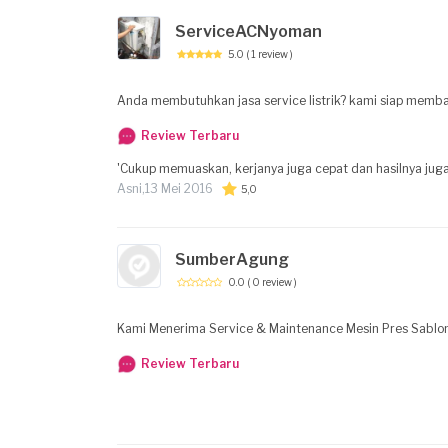
ServiceACNyoman
5.0
( 1 review )
Anda membutuhkan jasa service listrik? kami siap membantu
Review Terbaru
'Cukup memuaskan, kerjanya juga cepat dan hasilnya ju
Asni,
13 Mei 2016
5,0
SumberAgung
0.0
( 0 review )
Kami Menerima Service & Maintenance Mesin Pres Sablon, 
Review Terbaru