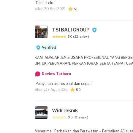
'Teknisi oke'
alfon,
20 Sep 2021
5,0
TSI BALI GROUP
5.0
( 22 review )
Verified
KAMI ADALAH JENIS USAHA PROFESIONAL YANG BERG
UNTUK PERUMAHAN, PERKANTORAN SERTA TEMPAT US
Review Terbaru
'Pelayanan profesional dan cepat '
Sherly,
17 Agu 2025
5,0
WidiTeknik
0.0
( 0 review )
Menerima : Perbaikan dan Perawatan – Perbaikan AC rusak