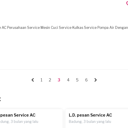
1
2
3
4
5
6
C
. pesan Service AC
L.D. pesan Service AC
dung, 3 bulan yang lalu
Badung, 3 bulan yang lalu