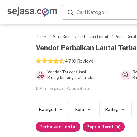
Home
/
Mitra Kami
/
Perbaikan Lantai
/
Papua Barat
Vendor Perbaikan Lantai Terbai
4.7 (0 Review)
Vendor Terverifikasi
Ba
Rating bintang 4 atau lebih
Ba
0
Mitra Sejasa di
Papua Barat
Kategori
Kota
Rating
Perbaikan Lantai
Papua Barat