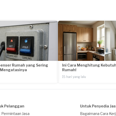
penser Rumah yang Sering
Ini Cara Menghitung Kebutuh
a Mengatasinya
Rumah!
15 hari yang lalu
uk Pelanggan
Untuk Penyedia Ja
 Permintaan Jasa
Bagaimana Cara Ker