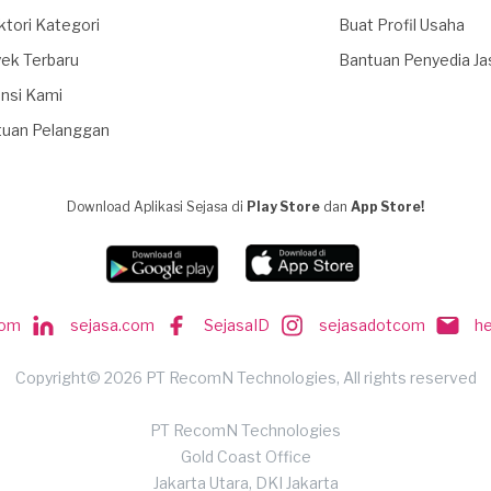
ktori Kategori
Buat Profil Usaha
ek Terbaru
Bantuan Penyedia Ja
nsi Kami
tuan Pelanggan
Download Aplikasi Sejasa di
Play Store
dan
App Store!
com
sejasa.com
SejasaID
sejasadotcom
h
Copyright© 2026 PT RecomN Technologies, All rights reserved
PT RecomN Technologies
Gold Coast Office
Jakarta Utara, DKI Jakarta