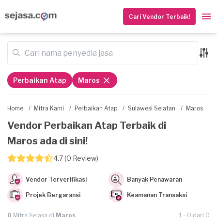
Cari Vendor Terbaik!
Perbaikan Atap
Maros
Home
/
Mitra Kami
/
Perbaikan Atap
/
Sulawesi Selatan
/
Maros
Vendor Perbaikan Atap Terbaik di
Maros ada di sini!
4.7 (0 Review)
Vendor Terverifikasi
Banyak Penawaran
Projek Bergaransi
Keamanan Transaksi
0
Mitra Sejasa di
Maros
1 - 0 dari 0