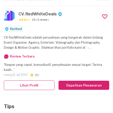
CV. RedWhiteDeals
3.8
( 5 review )
Verified
CV. RedWhiteDeals adalah perusahaan yang bergerak dalam bidang
Event Organizer, Agency, Entertain, Videography dan Photography,
Design & Motion Graphic. Silahkan lihat portfolio kami di : -
www.redwhitedeals.com - www.instagram.com/redwhitedeals
Review Terbaru
https://www.youtube.com/channel/UCuUC-7ZNHsL5CDB7ocGmJpA
'Respon yang cepat, komunikatif, penyelesaian sesuai target. Terima
kasih...'
ronny,
12 Jul 2017
3,0
Lihat Profil
Dapatkan Penawaran
Tips