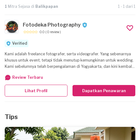
1
Mitra Sejasa di
Balikpapan
1 - 1 dari 1
Fotodeka Photography
0.0
( 0 review )
Verified
Kami adalah freelance fotografer, serta videografer. Yang sebenarnya
khusus untuk event, tetapi tidak menutup kemungkinan untuk wedding.
Kami sebelumnya telah berpengalaman di Yogyakarta, dan kini kembali
ke Samarinda. Kami melayani kerjasama dengan vendor dokumentasi
Review Terbaru
lain jika kekurangan tenaga professional, dan kami juga menerima client
langsung. Kami memberikan harga terbaik sesuai kualitas, kami akan
Lihat Profil
Dapatkan Penawaran
bantu memberikan hasil foto dokumentasi, ataupun video yang terbaik.
Ajukan saja penawaran melalui platform sejasa. Soal harga? ajukan saja
dulu, berikut brief dan durasi kerja. Untuk rate diluar Kota Samarinda,
akan dikenakan biaya transportasi dan akomodasi sampai kota Tujuan.
Tips