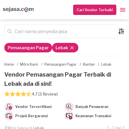
Cari Vendor Terbaik!
Pemasangan Pagar
Lebak
Home
/
Mitra Kami
/
Pemasangan Pagar
/
Banten
/
Lebak
Vendor Pemasangan Pagar Terbaik di
Lebak ada di sini!
4.7 (3 Review)
Vendor Terverifikasi
Banyak Penawaran
Projek Bergaransi
Keamanan Transaksi
2
Mitra Sejasa di
Lebak
1 - 2 dari 2