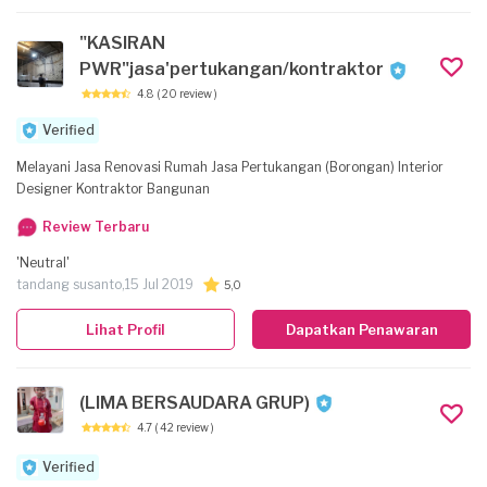
"KASIRAN
PWR"jasa'pertukangan/kontraktor
4.8
( 20 review )
Verified
Melayani Jasa Renovasi Rumah Jasa Pertukangan (Borongan) Interior
Designer Kontraktor Bangunan
Review Terbaru
'Neutral'
tandang susanto,
15 Jul 2019
5,0
Lihat Profil
Dapatkan Penawaran
(LIMA BERSAUDARA GRUP)
4.7
( 42 review )
Verified