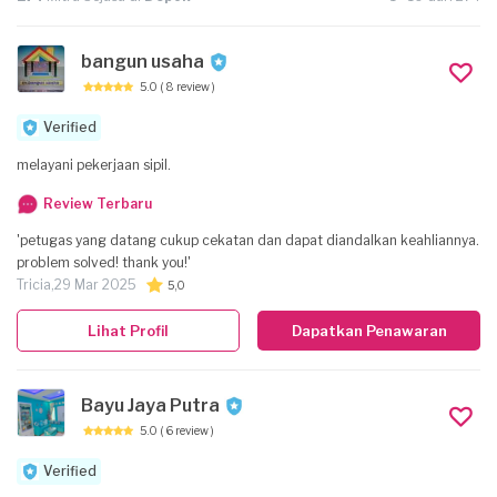
bangun usaha
5.0
( 8 review )
Verified
melayani pekerjaan sipil.
Review Terbaru
'petugas yang datang cukup cekatan dan dapat diandalkan keahliannya.
problem solved! thank you!'
Tricia,
29 Mar 2025
5,0
Lihat Profil
Dapatkan Penawaran
Bayu Jaya Putra
5.0
( 6 review )
Verified