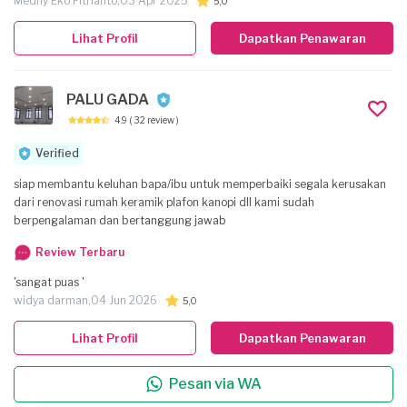
Medhy Eko Fitrianto,
03 Apr 2025
5,0
Lihat Profil
Dapatkan Penawaran
PALU GADA
4.9
( 32 review )
Verified
siap membantu keluhan bapa/ibu untuk memperbaiki segala kerusakan
dari renovasi rumah keramik plafon kanopi dll kami sudah
berpengalaman dan bertanggung jawab
Review Terbaru
'sangat puas '
widya darman,
04 Jun 2026
5,0
Lihat Profil
Dapatkan Penawaran
Pesan via WA