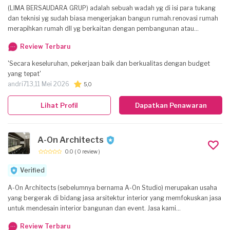
(LIMA BERSAUDARA GRUP) adalah sebuah wadah yg di isi para tukang
dan teknisi yg sudah biasa mengerjakan bangun rumah.renovasi rumah
merapihkan rumah dll yg berkaitan dengan pembangunan atau
perbaikan rumah kami siap berkerja dengan maksimal karena kami lebih
Review Terbaru
mengutaman kepuasaan COSTUMER KOMUNIKATIF sebagai mitra jika
ada komplenan kami siap memperbaiki pekerjaan yg sudah kami
'Secara keseluruhan, pekerjaan baik dan berkualitas dengan budget
kerjakan jika costumer tidak sesuai dengan hasilnya. . . .
yang tepat'
MOTO:COSTUMER PUAS KAMI BAHAGIA.
andri713,
11 Mei 2026
5,0
Lihat Profil
Dapatkan Penawaran
A-On Architects
0.0
( 0 review )
Verified
A-On Architects (sebelumnya bernama A-On Studio) merupakan usaha
yang bergerak di bidang jasa arsitektur interior yang memfokuskan jasa
untuk mendesain interior bangunan dan event. Jasa kami
mengutamakan kepuasaan dan kepercayaan klien sehingga kami selalu
Review Terbaru
memperhatikan kualitas desain dan ketepatan waktu. Ruang lingkup