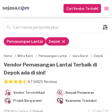
Cari Vendor Terbaik!
Pemasangan Lantai
Depok
Home
/
Mitra Kami
/
Pemasangan Lantai
/
Jawa Barat
/
Depok
Vendor Pemasangan Lantai Terbaik di
Depok ada di sini!
4.7 (6825 Review)
Vendor Terverifikasi
Banyak Penawaran
Projek Bergaransi
Keamanan Transaksi
274
Mitra Sejasa di
Depok
1 - 10 dari 274