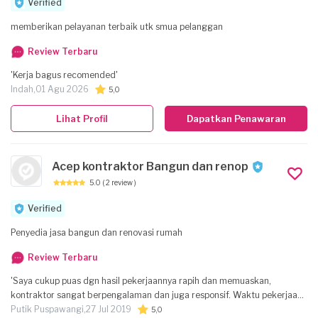
Verified
memberikan pelayanan terbaik utk smua pelanggan
Review Terbaru
'Kerja bagus recomended'
Indah,
01 Agu 2026
5,0
Lihat Profil
Dapatkan Penawaran
Acep kontraktor Bangun dan renop
5.0
( 2 review )
Verified
Penyedia jasa bangun dan renovasi rumah
Review Terbaru
'Saya cukup puas dgn hasil pekerjaannya rapih dan memuaskan,
kontraktor sangat berpengalaman dan juga responsif. Waktu pekerjaan
cukup akurat sesuai dgn yg diijanjikan. '
Putik Puspawangi,
27 Jul 2019
5,0