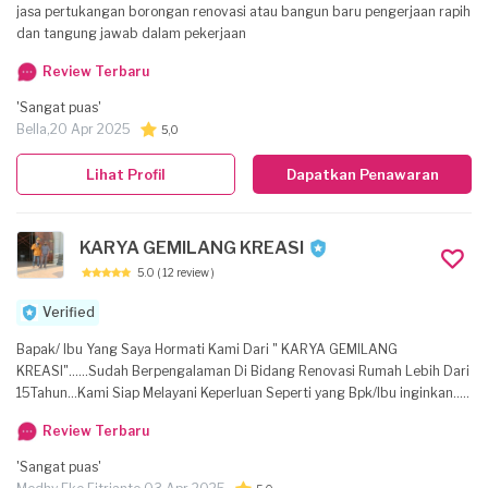
jasa pertukangan borongan renovasi atau bangun baru pengerjaan rapih
dan tangung jawab dalam pekerjaan
Review Terbaru
'Sangat puas'
Bella,
20 Apr 2025
5,0
Lihat Profil
Dapatkan Penawaran
KARYA GEMILANG KREASI
5.0
( 12 review )
Verified
Bapak/ Ibu Yang Saya Hormati Kami Dari " KARYA GEMILANG
KREASI"......Sudah Berpengalaman Di Bidang Renovasi Rumah Lebih Dari
15Tahun...Kami Siap Melayani Keperluan Seperti yang Bpk/Ibu inginkan.....
Kami Mengutamakan Tanggung Jawab,Disiplin,Bekerja Dengan Rapih..
Review Terbaru
Karena Kepuasan Kostumer Adalah Tujuan Kami.. Kami Siap Memberikan
Garansi Pekerjaan Selama 2bulan Setelah Pekerjaan Selesai.
'Sangat puas'