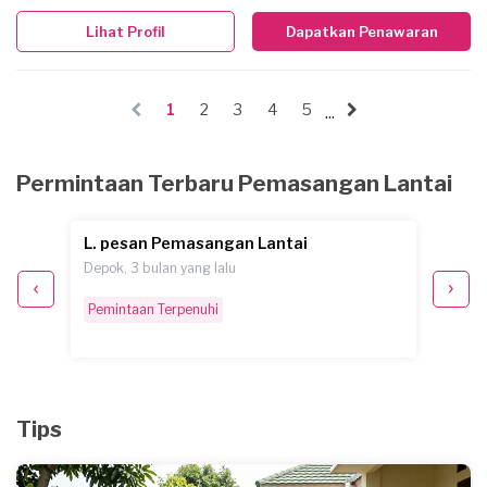
Lihat Profil
Dapatkan Penawaran
1
2
3
4
5
...
Permintaan Terbaru Pemasangan Lantai
L. pesan Pemasangan Lantai
A. pe
Depok, 3 bulan yang lalu
Depok, 
Pemintaan Terpenuhi
Pemint
Tips