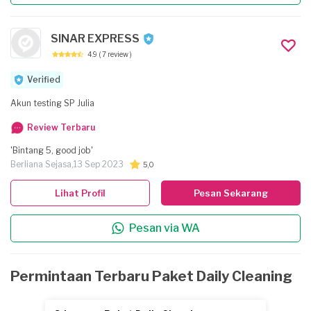
SINAR EXPRESS
4.9
( 7 review )
Verified
Akun testing SP Julia
Review Terbaru
'Bintang 5, good job'
Berliana Sejasa,
13 Sep 2023
5,0
Lihat Profil
Pesan Sekarang
Pesan via WA
Permintaan Terbaru Paket Daily Cleaning