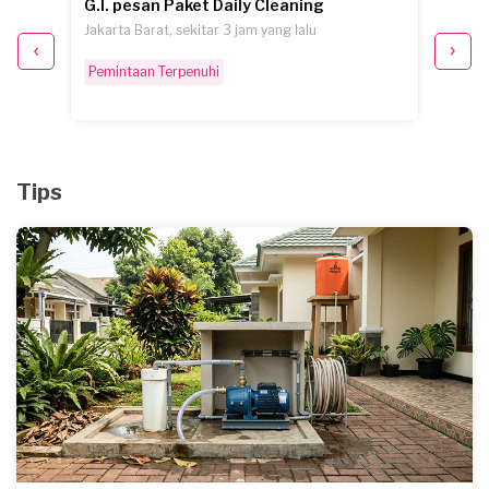
G.I. pesan Paket Daily Cleaning
R.P. 
Jakarta Barat, sekitar 3 jam yang lalu
Bekasi 
Pemintaan Terpenuhi
Pemint
Tips