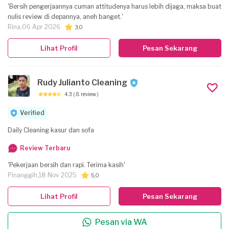
'Bersih pengerjaannya cuman attitudenya harus lebih dijaga, maksa buat
nulis review di depannya, aneh banget.'
Rina,
06 Apr 2026
3,0
Lihat Profil
Pesan Sekarang
Rudy Julianto Cleaning
4.3
( 8 review )
Verified
Daily Cleaning kasur dan sofa
Review Terbaru
'Pekerjaan bersih dan rapi. Terima kasih'
Pinanggih,
18 Nov 2025
5,0
Lihat Profil
Pesan Sekarang
Pesan via WA