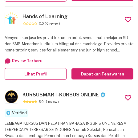
Hands of Learning
0.0
( 0 review )
Menyediakan jasa les privat ke rumah untuk semua mata pelajaran SD
dan SMP. Menerima kurikulum bilingual dan cambridge. Provides private
home tutoring services for all elementary and junior high school
subjects. Include bilingual and cambridge curriculum.
Review Terbaru
Lihat Profil
Dapatkan Penawaran
KURSUSMART-KURSUS ONLINE
5.0
( 1 review )
Verified
LEMBAGA KURSUS DAN PELATIHAN BAHASA INGGRIS ONLINE RESMI
TERPERCAYA TERBESAR SE INDONESIA untuk Sekolah, Perusahaan
Swasta dan Lembaga Pemerintahan Lembaga Kursus dan Pelatihan