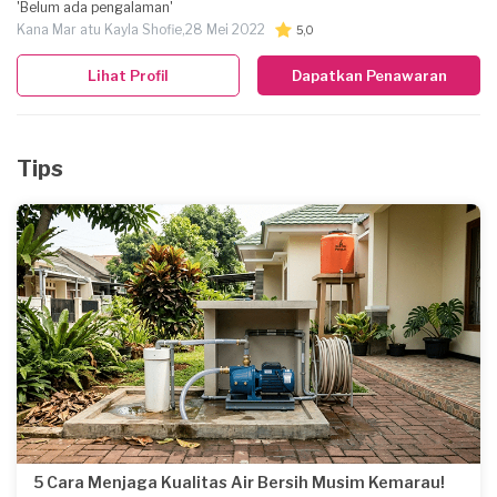
'Belum ada pengalaman'
dapat terbantu untuk mencapai apa yang mereka impikan. Segeralah
Kana Mar atu Kayla Shofie,
28 Mei 2022
5,0
bergabung bersama kami di UIB INSTITUTE
Lihat Profil
Dapatkan Penawaran
Tips
5 Cara Menjaga Kualitas Air Bersih Musim Kemarau!