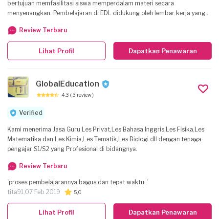
bertujuan memfasilitasi siswa memperdalam materi secara
menyenangkan. Pembelajaran di EDL didukung oleh lembar kerja yang
dikembangkan berdasarkan kurikulum yang berlaku saat ini dan
Review Terbaru
dikemas secara konstektual. EDL didukung oleh tenaga pengajar yang
propesional dibidangnya
Lihat Profil
Dapatkan Penawaran
GlobalEducation
4.3
( 3 review )
Verified
Kami menerima Jasa Guru Les Privat,Les Bahasa Inggris,Les Fisika,Les
Matematika dan Les Kimia,Les Tematik,Les Biologi dll dengan tenaga
pengajar S1/S2 yang Profesional di bidangnya.
Review Terbaru
'proses pembelajarannya bagus,dan tepat waktu. '
tita91,
07 Feb 2019
5,0
Lihat Profil
Dapatkan Penawaran