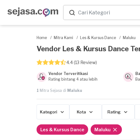
Home
/
Mitra Kami
/
Les & Kursus Dance
/
Maluku
Vendor Les & Kursus Dance Terb
4.4 (13 Review)
Vendor Terverifikasi
Ba
Rating bintang 4 atau lebih
Ba
1
Mitra Sejasa di
Maluku
Kategori
Kota
Rating
Les & Kursus Dance
Maluku