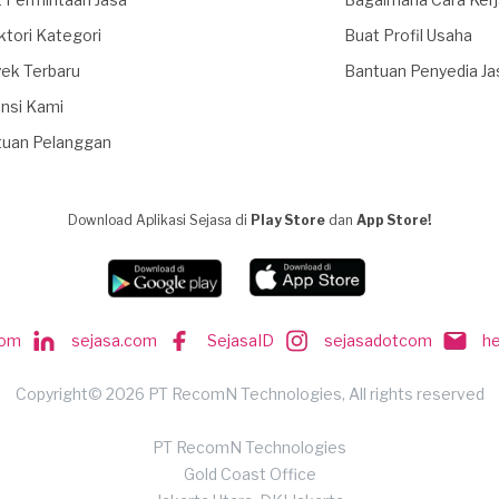
ktori Kategori
Buat Profil Usaha
ek Terbaru
Bantuan Penyedia Ja
nsi Kami
tuan Pelanggan
Download Aplikasi Sejasa di
Play Store
dan
App Store!
com
sejasa.com
SejasaID
sejasadotcom
h
Copyright© 2026 PT RecomN Technologies, All rights reserved
PT RecomN Technologies
Gold Coast Office