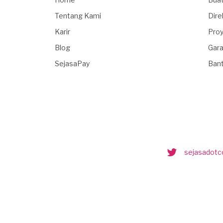
Tentang Kami
Dire
Karir
Proy
Blog
Gara
SejasaPay
Ban
sejasadot