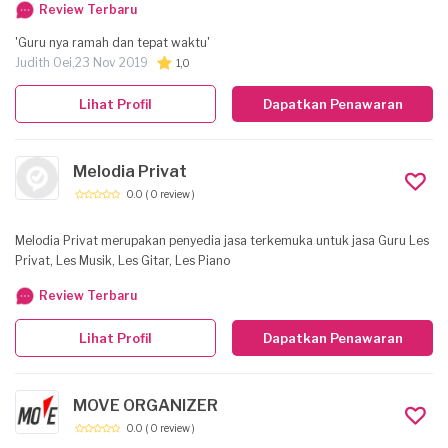
Review Terbaru
kebutuhan siswa/siswi. selain mengajar jg pengalaman player gitar solo /
band baik reguler & event seremoni
'Guru nya ramah dan tepat waktu'
Judith Oei,
23 Nov 2019
1,0
Lihat Profil
Dapatkan Penawaran
Melodia Privat
0.0
( 0 review )
Melodia Privat merupakan penyedia jasa terkemuka untuk jasa Guru Les
Privat, Les Musik, Les Gitar, Les Piano
Review Terbaru
Lihat Profil
Dapatkan Penawaran
MOVE ORGANIZER
0.0
( 0 review )