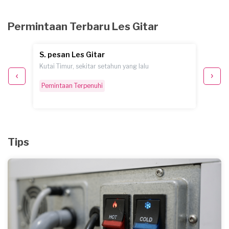
Permintaan Terbaru Les Gitar
S. pesan Les Gitar
M.R. 
Kutai Timur, sekitar setahun yang lalu
Bandar 
Pemintaan Terpenuhi
Pemint
Tips