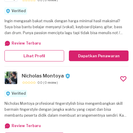
Verified
Ingin mengasah bakat musik dengan harga minimal hasil maksimal?
Saya bisa bantu belajar menyanyi (vokal), keyboard/piano, gitar, bass
dan drum. Punya passion mencipta lagu tapi tidak bisa menulis not /
tidak bisa mengiringi / tidak pede rekaman? Saya bisa bantu
Review Terbaru
menranskripkan, mengiringi dan merekamkan. Punya aransemen
ensembel atau paduan suara yang ingin diketik rapi tapi tidak tahu
Lihat Profil
Dapatkan Penawaran
caranya? Saya bisa bantu menuliskan not angka maupun not baloknya.
Merasa terlalu sibuk atau terlalu tua untuk mulai meniti passion musik?
Tidak ada kata tua untuk membahagiakan diri sendiri, saya akan sangat
senang berbagi soal musik dengan Anda, secara offline maupun online.
Nicholas Montoya
0.0
( 0 review )
Verified
Nicholas Montoya profesional fingerstylish bisa mengembangkan skill
bermain fingerstyle dengan jangka waktu yang cepat dan bisa
membantu peserta didik dalam membuat arrangementnya sendiri. Kami
menawarkan jasa les dengan waktu yang bervariasi sesuai dengan
Review Terbaru
kebutuhan murid les dan berkomitmen dalam memberikan pengajaran