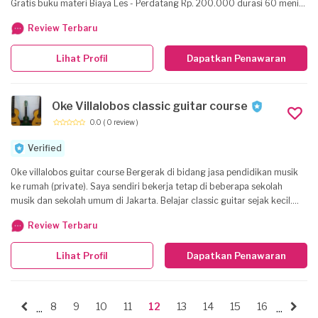
Gratis buku materi Biaya Les - Perdatang Rp. 200.000 durasi 60 menit
Rp. 150.000 durasi 30 menit - Perbulan ( datang kerumah siswa/i) Rp
Review Terbaru
600.000 durasi 45 menit 4x pertemuan - Perbulan ( datang ketempat
pengajar ) Rp 350.000 ( Durasi 30 menit )
Lihat Profil
Dapatkan Penawaran
Oke Villalobos classic guitar course
0.0
( 0 review )
Verified
Oke villalobos guitar course Bergerak di bidang jasa pendidikan musik
ke rumah (private). Saya sendiri bekerja tetap di beberapa sekolah
musik dan sekolah umum di Jakarta. Belajar classic guitar sejak kecil.
Pendidikan Musik: (********) Yamaha Musik Indonesia (********) Institut
Review Terbaru
Kesenian Jakarta Fakultas Seni Pertunjukan Jur: Musik Major Guitar
dibawah Bimbingan Matius Ali Ssn https://youtu.be/-Hpt1kDj_Ao
Lihat Profil
Dapatkan Penawaran
8
9
10
11
12
13
14
15
16
...
...