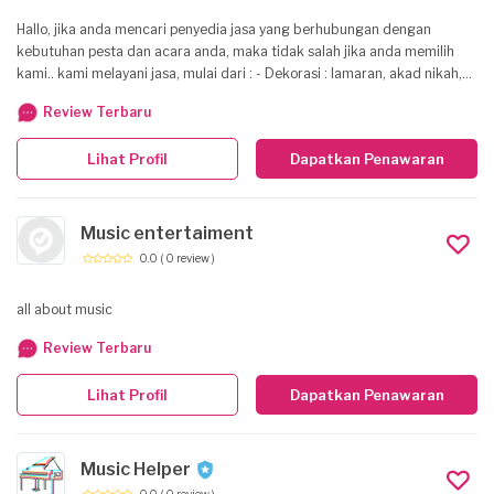
Hallo, jika anda mencari penyedia jasa yang berhubungan dengan
kebutuhan pesta dan acara anda, maka tidak salah jika anda memilih
kami.. kami melayani jasa, mulai dari : - Dekorasi : lamaran, akad nikah,
resepsi, ulang tahun, dll - wedding planner and organizer - Corporate
Review Terbaru
event - Corporate branding - gathering, birthday, meeting, etc -
Catering and entertaiment. dengan harga yang cukup terjangkau dan
Lihat Profil
Dapatkan Penawaran
bisa disesuaikan dengan anggran yang anda miliki. selamat mencoba ..
Music entertaiment
0.0
( 0 review )
all about music
Review Terbaru
Lihat Profil
Dapatkan Penawaran
Music Helper
0.0
( 0 review )