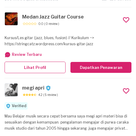
Medan Jazz Guitar Course
0.0
( 0 review )
Kursus/Les gitar (jazz, blues, fusion) // Kurikulum ~>
https://stringcatz.wordpress.com/kursus-gitar-jazz
Review Terbaru
Lihat Profil
Dapatkan Penawaran
megi apri
4.2
( 5 review )
Verified
Mau Belajar musik secara cepat bersama saya megi apri materi bisa di
sesuaikan dengan kemampuan. pengalaman mengajar di purwa caraka
musik studio dari tahun 2005 hingga sekarang .juga mengajar privat
datang ke rumah dengan materi dan waktu yg bisa di sesuaikan dengan