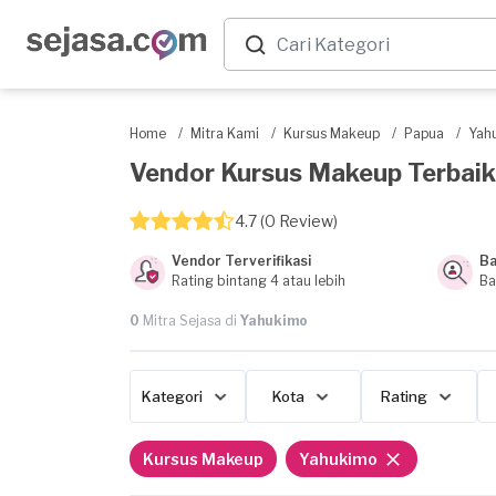
Home
/
Mitra Kami
/
Kursus Makeup
/
Papua
/
Yah
Vendor Kursus Makeup Terbaik 
4.7 (0 Review)
Vendor Terverifikasi
Ba
Rating bintang 4 atau lebih
Ba
0
Mitra Sejasa di
Yahukimo
Kategori
Kota
Rating
Kursus Makeup
Yahukimo