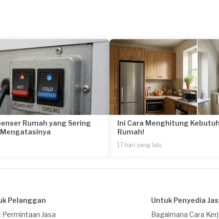
penser Rumah yang Sering
Ini Cara Menghitung Kebutuh
a Mengatasinya
Rumah!
17 hari yang lalu
uk Pelanggan
Untuk Penyedia Ja
 Permintaan Jasa
Bagaimana Cara Ker