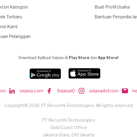
ktori Kategori
Buat Profil Usaha
ek Terbaru
Bantuan Penyedia Ja
nsi Kami
tuan Pelanggan
Download Aplikasi Sejasa di
Play Store
dan
App Store!
com
sejasa.com
SejasaID
sejasadotcom
h
Copyright© 2026 PT RecomN Technologies, All rights reserved
PT RecomN Technologies
Gold Coast Office
Jakarta Utara, DKI Jakarta