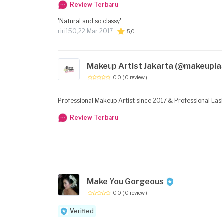
Review Terbaru
'Natural and so classy'
riri150,
22 Mar 2017
5,0
Makeup Artist Jakarta (@makeupla
0.0
( 0 review )
Professional Makeup Artist since 2017 & Professional Las
Review Terbaru
Make You Gorgeous
0.0
( 0 review )
Verified