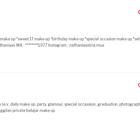
 make up *sweet 17 make up *birthday make up *special occasion make up *se
class etc For further information, please contact: Line : nathaniaas WA : ********5977 Instagram : nathaniaastria.mua
e.x: daily make up, party, glamour, special occassion, graduation, photograph
ggilan private belajar make up