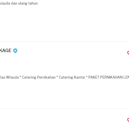
wisuda dan ulang tahun
CKAGE
Menyediakan jasa: * Rias Pengantin di Gedung / Rumah * Rias Wisuda * Catering Pernikahan * Catering Kantor * PAKET PERNI