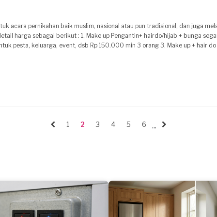
k acara pernikahan baik muslim, nasional atau pun tradisional, dan juga mel
ntuk pesta, keluarga, event, dsb Rp 150.000 min 3 orang 3. Make up + hair do 
da, photo and video, catering
silahkan kunjungi kami di : www.zahirawedding.com Ig : zahirawedding FB : Zahira Make Up & Wedding WA : ********7987
1
2
3
4
5
6
...