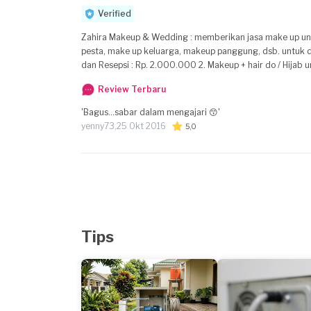
Verified
Zahira Makeup & Wedding : memberikan jasa make up untu
pesta, make up keluarga, makeup panggung, dsb. untuk detail harga sebagai berikut : 1. Make up Pengantin+ hairdo/hijab + bunga segar untuk akad
dan Resepsi : Rp. 2.000.000 2. Makeup + hair do / Hijab u
dipanggil ke rumah (sudah termasuk biaya transport ) Rp 250.000 sd 350.000 4. Make up for engagement + hair do/hijab (sudah termasuk
Review Terbaru
transport) Rp 500.000 5. Sewa Kebaya wedding start 150.000/ kebaya kami juga menyediakan : dekorasi , ten
'Bagus...sabar dalam mengajari 😙'
yenny73,
25 Okt 2016
5,0
Tips