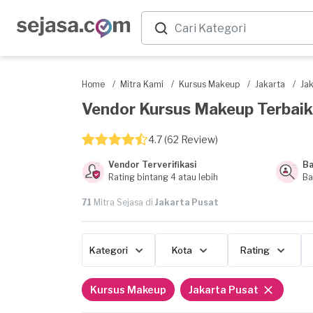
Home
/
Mitra Kami
/
Kursus Makeup
/
Jakarta
/
Ja
Vendor Kursus Makeup Terbaik d
4.7 (62 Review)
Vendor Terverifikasi
Ba
Rating bintang 4 atau lebih
Ba
71
Mitra Sejasa di
Jakarta Pusat
Kategori
Kota
Rating
Kursus Makeup
Jakarta Pusat