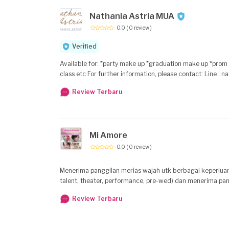
Nathania Astria MUA
0.0
( 0 review )
Verified
Available for: *party make up *graduation make up *prom
Review Terbaru
Mi Amore
0.0
( 0 review )
Menerima panggilan merias wajah utk berbagai keperluan (
talent, theater, performance, pre-wed) dan menerima pan
Review Terbaru