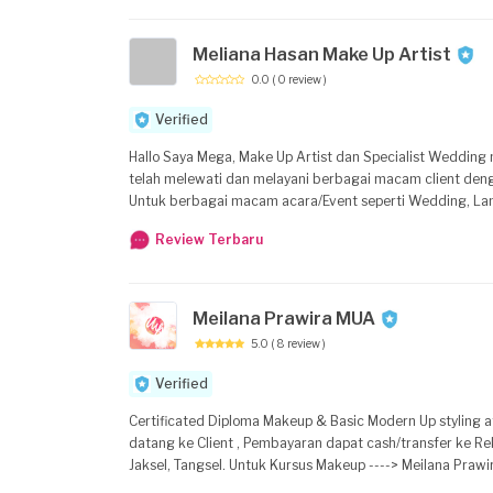
Meliana Hasan Make Up Artist
0.0
( 0 review )
Verified
Hallo Saya Mega, Make Up Artist dan Specialist Weddin
telah melewati dan melayani berbagai macam client deng
Untuk berbagai macam acara/Event seperti Wedding, Lama
yang ingin Mmepersiapkan diri menjadi seorang Make up Ar
Review Terbaru
Meilana Prawira MUA
5.0
( 8 review )
Verified
Certificated Diploma Makeup & Basic Modern Up styling at Rudy Hadisuwarno School Untuk jasa Makeup + Hairdo ----> Meilana Prawira MUA dapat
datang ke Client , Pembayaran dapat cash/transfer ke R
Jaksel, Tangsel. Untuk Kursus Makeup ----> Meilana Prawira MUA dapat datang ke Client atau datang ke rumah Meilana Prawira MUA, Pembayaran
dapat cash/transfer ke Rek BCA, Alat makeup disediakan,