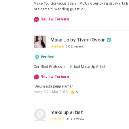
Make You Gorgeous adalah MUA yg berlokasi di Jakarta 
braidsmaid, wedding guest, dll.
Review Terbaru
Make Up by Tivani Oscar
5.0
( 1 review )
Verified
Certified Professional Bridal Make Up Artist
Review Terbaru
'Belum ada pengalaman'
mergi3,
20 Mar 2018
5,0
make up artist
0.0
( 0 review )