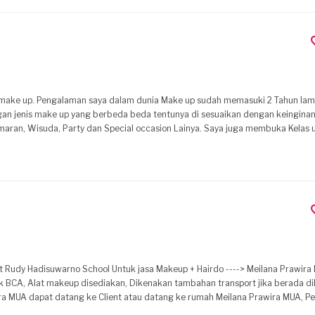
g make up. Pengalaman saya dalam dunia Make up sudah memasuki 2 Tahun lam
an jenis make up yang berbeda beda tentunya di sesuaikan dengan keinginan 
ran, Wisuda, Party dan Special occasion Lainya. Saya juga membuka Kelas u
tist atau Wedding, Atau untuk Klien yang ingin belajar Make up untuk diri sen
ek BCA, Alat makeup disediakan, Dikenakan tambahan transport jika berada d
 Dikenakan tambahan transport jika berada dikawasan luar Jaksel, Tangsel.