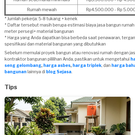
Rumah mewah
Rp4.500.000 - Rp 5.00
* Jumlah pekerja: 5-8 tukang + kenek
* Daftar tersebut masih berupa estimasi biaya jasa bangun rumah
meter persegi+ material bangunan
* Harga yang Anda dapatkan bisa berbeda saat penawaran, tergan
spesifikasi dan material bangunan yang dibutuhkan
Sebelum memulai proyek bangun atau renovasi rumah dengan ja
kontraktor bangunan pililihan Anda, pastikan untuk mengetahui
h
seng gelombang
,
harga asbes
,
harga triplek
, dan
harga bah
bangunan
lainnya di
blog Sejasa
.
Tips