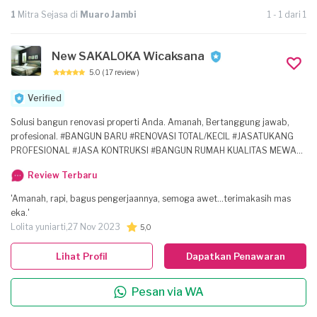
1
Mitra Sejasa di
Muaro Jambi
1 - 1 dari 1
New SAKALOKA Wicaksana
5.0
( 17 review )
Verified
Solusi bangun renovasi properti Anda. Amanah, Bertanggung jawab,
profesional. #BANGUN BARU #RENOVASI TOTAL/KECIL #JASATUKANG
PROFESIONAL #JASA KONTRUKSI #BANGUN RUMAH KUALITAS MEWAH
#BANGUN RUMAH MENENGAH #BANGUN RUMAH SNI #BANGUN KOLAM
Review Terbaru
RENANG #BANGUN KOLAM IKAN #BANGUN TAMAN #INTERIOR RUMAH
VISI_ menjadikan penyedia jasa yang berkelas & berkualitas . MISI_
'Amanah, rapi, bagus pengerjaannya, semoga awet...terimakasih mas
mengedepankan kepuasan agar sesalu mendapatkan prioritas dari hati
eka.'
para costumer/pelanggan . memberikan kepercayaan berdasarkan
Lolita yuniarti,
27 Nov 2023
5,0
kinerja yang baik dan harga yang kompetitif . BIDANG PEKERJAAN YG
SIAP KAMI TANGANI , antara lain *Bangun baru/renovasi rumah , ruko ,
Lihat Profil
Dapatkan Penawaran
kosan/kontrakan , gudang , kolamrenang , taman , apartemen , kantor dll
*Interior design/wallpaper rumah , ruko , apartemen , kantor dll
Pesan via WA
*Pengecatan [interior/eksterior] dinding , pllafon ,
kusen/pintu/jendela[melamic/duco] *Waterprofiing dak beton , dak