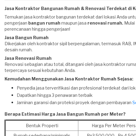
talang , kamar mandi , kolam ikan , kolam renang dll *Bongkar/pasang
keramik lantai , keramik dinding/kamarmandi , gipsum/plaffon ,
Jasa Kontraktor Bangunan Rumah & Renovasi Terdekat di 
pembatas ruang/partisi , atap kayu/baja ringan , pagar , tampak depan ,
Temukan jasa kontraktor bangunan terdekat dari lokasi Anda unt
kusen/pintu/jendela dll Untuk harga penawaran dr kami bervariasi ada
pengerjaan
bangun rumah
maupun jasa
renovasi rumah.
Mulai 
harga borong jasa/tenaga [m2/total] harga borong jasa+bahan/material
perencanaan hingga pengerjaan!
[m2/total] harga borong keteng/per item [m2/total] harian atau kami bs
Jasa Bangun Rumah
menyesuaikan dr anggaran yg ada . Untuk tinggi rendahnya harga
Dikerjakan oleh kontraktor sipil berpengalaman, termasuk RAB, I
bergantung dr kualitas bahan/material yg diinginkan dn jg kualitas
desain rumah.
bangunan/kinerjanya . RENOVASI [ bongkar+pasang ] untuk harga renov
juga bervariasi dan bergantung dr type , model/motif bangunan lama
Jasa Renovasi Rumah
trsb . CATATAN : *Untuk costumer/pelanggan yg menyesuikan
Renovasi sebagian atau total, ditangani oleh jasa kontraktor rum
penawaran dr kami akan ada garansi . *Kami jg bisa untuk menyesuaikan
terpercaya sesuai kebutuhan Anda.
budget/anggaran dr coatumer/pelanggan tetapi kami tidak menjamin
Kemudahan Menggunakan Jasa Kontraktor Rumah Sejasa:
dngn kualitas bahan/material yg diinginkan dr costumer/pelanggan dan
tdk ada garansi . ttd Eka Zaellani
Penyedia jasa terverifikasi dan profesional terdekat dari lo
Dapatkan hingga 3 penawaran terbaik
Jaminan garansi dan proteksi proyek dengan pembayaran
S
Berapa Estimasi Harga Jasa Bangun Rumah per Meter?
Bentuk Properti
Harga Per Meter Pers
Rumah sederhana/minimalis
Rp3.500.000 - Rp 4.50