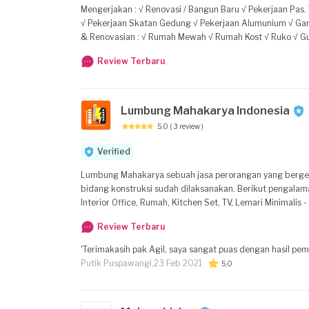
Mengerjakan : √ Renovasi / Bangun Baru √ Pekerjaan Pas. Tralis, Kanopi, Pagar √ Pekerjaan Kontruksi Baja √ Pekerjaan Atap √ Pekerjaan Kolam Renang
√ Pekerjaan Skatan Gedung √ Pekerjaan Alumunium √ Gambar 2D & 3
& Renovasian : √ Rumah Mewah √ Rumah Kost √ Ruko √ Gudang √ Rumah Kost √ Villa Pembayaran : √ Sesuai termin pekerjaan √ Sesuai tabel bobot
prosentase √ Manajemen Proyek Harga : √ Bervariasi sesuai anggaran Pengalaman : √ Pengalaman Kerja selama 12 tahun √ Hasil pengerjaan maximal
Review Terbaru
Lumbung Mahakarya Indonesia
5.0
( 3 review )
Verified
Lumbung Mahakarya sebuah jasa perorangan yang bergera
bidang konstruksi sudah dilaksanakan. Berikut pengalaman
Interior Office, Rumah, Kitchen Set, TV, Lemari Minimalis 
Tower, Pagar, Tangga, Warehouse - Pembangunan Gardu Indu
Review Terbaru
Terminal Collins) - Pemb. Fasilitas Umum, Fasilitas Tempo
anda dalam melaksanakan berbagai macam proyek. Kami tidak memungut biaya survei/inspeksi, konsultasi, penyusunan RAB, gambar 2D/3D, alias
'Terimakasih pak Agil, saya sangat puas dengan hasil pe
GRATIS. Terimakasih atas perhatiannya, semoga kami
Putik Puspawangi,
23 Feb 2021
5,0