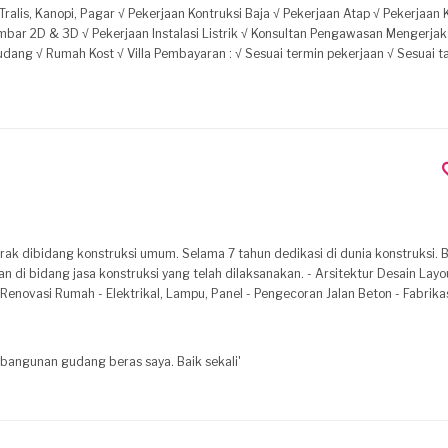
D √ Pekerjaan Instalasi Listrik √ Konsultan Pengawasan Mengerjakan Bangunan
Warranty : √ Garansi 90hari masa pemeliharaan √ Garansi Hujan Kebocoran Hubungi O8I2I72O8888 (WhatsApp) O********99
k dibidang konstruksi umum. Selama 7 tahun dedikasi di dunia konstruksi. 
 di bidang jasa konstruksi yang telah dilaksanakan. - Arsitektur Desain Layo
- Renovasi Rumah - Elektrikal, Lampu, Panel - Pengecoran Jalan Beton - Fabrika
k, SUTT (PT. PLN) - Pas. Dinding Partisi - Pemb. Office dari Kontainer (PT. 
rary, Pabrik - Dan masih banyak lainnya Dengan pengalaman ini, saya dapat ikut
mbangunan gudang beras saya. Baik sekali'
 dapat melayani anda dengan baik.