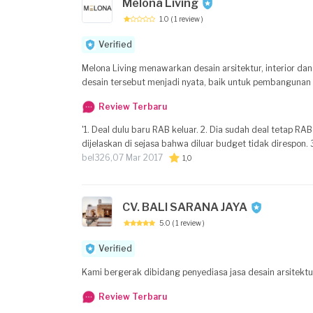
Melona Living
1.0
( 1 review )
Verified
Melona Living menawarkan desain arsitektur, interior da
desain tersebut menjadi nyata, baik untuk pembangunan 
Review Terbaru
'1. Deal dulu baru RAB keluar. 2. Dia sudah deal tetap RA
dijelaskan di sejasa bahwa diluar budget tidak direspon. 
bel326,
07 Mar 2017
1,0
CV. BALI SARANA JAYA
5.0
( 1 review )
Verified
Kami bergerak dibidang penyediasa jasa desain arsitekt
Review Terbaru