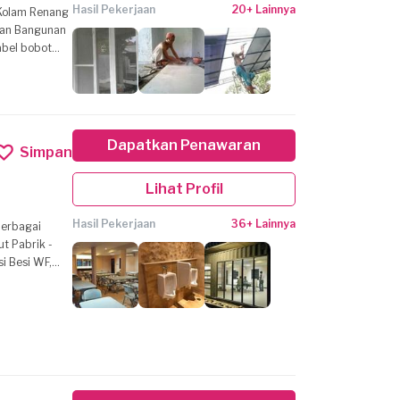
Hasil Pekerjaan
20+ Lainnya
Dapatkan Penawaran
Simpan
Lihat Profil
Hasil Pekerjaan
36+ Lainnya
Berbagai
ut Pabrik -
si Besi WF,
Tungya
 konstribusi