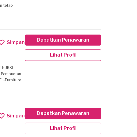
n tetap
Dapatkan Penawaran
Simpan
Lihat Profil
. -Pembuatan
room set,
baja ringan
sentosa.com
Dapatkan Penawaran
Simpan
Lihat Profil