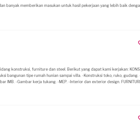
f dan banyak memberikan masukan untuk hasil pekerjaan yang lebih baik denga
 steel. Berikut yang dapat kami kerjakan: KONSTRUKSI: -
truksi bangunan tipe rumah hunian sampai villa. -Konstruksi toko, ruko, gudang
unakan bahan kayu solid. Membuat berbagai macam furniture mulai dari Bed
anopy. -
gunan seperti: -Konstruksi baja berat. -Atap dan rangka bangunan. -Canopy 
dan besi dengan berbagai macam pilihan atap. -Railling dan pagar. KONTAK KAMI: Telpon: (+62) ********868 Email: admin@karya-