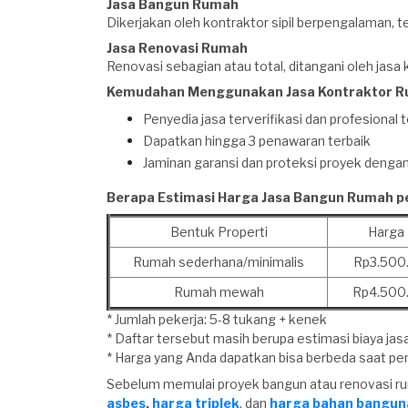
Jasa Bangun Rumah
Dikerjakan oleh kontraktor sipil berpengalaman, 
Jasa Renovasi Rumah
Renovasi sebagian atau total, ditangani oleh jas
Kemudahan Menggunakan Jasa Kontraktor R
Penyedia jasa terverifikasi dan profesional 
Dapatkan hingga 3 penawaran terbaik
Jaminan garansi dan proteksi proyek deng
Berapa Estimasi Harga Jasa Bangun Rumah p
Bentuk Properti
Harga 
Rumah sederhana/minimalis
Rp3.500
Rumah mewah
Rp4.500
* Jumlah pekerja: 5-8 tukang + kenek
* Daftar tersebut masih berupa estimasi biaya ja
* Harga yang Anda dapatkan bisa berbeda saat pen
Sebelum memulai proyek bangun atau renovasi rum
asbes
,
harga triplek
, dan
harga bahan bangun