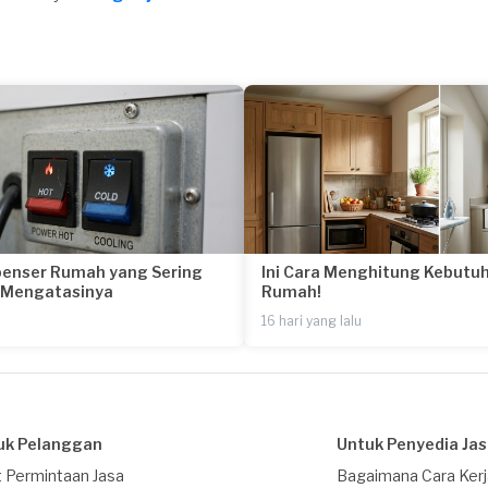
penser Rumah yang Sering
Ini Cara Menghitung Kebutuh
a Mengatasinya
Rumah!
16 hari yang lalu
uk Pelanggan
Untuk Penyedia Ja
 Permintaan Jasa
Bagaimana Cara Ker