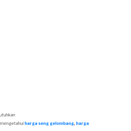
butuhkan
k mengetahui
harga seng gelombang
,
harga