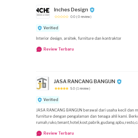
Inches Design
0.0
( 0 review )
Verified
Interior design, arsitek, furniture dan kontraktor
Review Terbaru
JASA RANCANG BANGUN
5.0
( 1 review )
Verified
JASA RANCANG BANGUN berawal dari usaha kecil dan moda
furniture dengan pengalaman dan tenaga ahli kami. Be
rumah,ruko,tenant,hotel,kost,pabrik,gudang,spbu,resto,cafe juga beberapa stand pameran.
dimiliki oleh setiap keluarga. Karena rumah merupakan satu jenis bangunan dari berbagai
Review Terbaru
marak di temukan di cirebon. Rumah tipe minimalis sangat di sukai karena simpel Kami jasa arsitek 