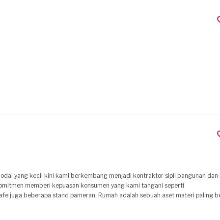
l yang kecil kini kami berkembang menjadi kontraktor sipil bangunan dan i
rkomitmen memberi kepuasan konsumen yang kami tangani seperti
 Rumah adalah sebuah aset materi paling berharga yang
 tipe Desain Rumah murah minimalis, tipe rumah minimalis
menawarkan desain modern mewah, tata ruang