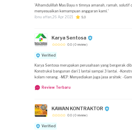
nyaman terkesan luas, serta fentilasi yang baik.
'Alhamdulillah Mas Bayu n timnya amanah, ramah, soluti
menyesuaikan kemampuan anggaran kami.'
ibnu affan,
26 Apr 2021
5,0
Karya Sentosa
0.0
( 0 review )
Verified
Karya Sentosa merupakan perusahaan yang bergerak dibidang konstruksi, furniture dan
Konstruksi bangunan dari 1 lantai sampai 3 lantai. -Kons
kolam renang. -MEP. Menyediakan juga jasa arsitek: -Gambar IMB. -Gambar kerja tukang. -MEP. -Interior dan exterior design. FURNITURE: -Furniture
menggunakan bahan multiplek dan HPL. -Furniture mengg
Review Terbaru
Kitchen set, Living room set, dan berbagai furniture custom. STEEL: -Konstruksi Baja Ringan. -Konstruksi Baja Berat. -Atap dan rangka. -C
Stainless steel. Membuat berbagai macam barang dan ban
KAWAN KONTRAKTOR
0.0
( 0 review )
Verified