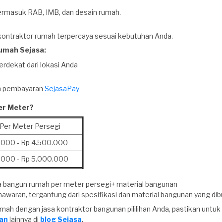
termasuk RAB, IMB, dan desain rumah.
a kontraktor rumah terpercaya sesuai kebutuhan Anda.
umah Sejasa:
terdekat dari lokasi Anda
an pembayaran
SejasaPay
er Meter?
Per Meter Persegi
.000 - Rp 4.500.000
.000 - Rp 5.000.000
sa bangun rumah per meter persegi+ material bangunan
awaran, tergantung dari spesifikasi dan material bangunan yang di
ah dengan jasa kontraktor bangunan pililihan Anda, pastikan untu
an
lainnya di
blog Sejasa
.