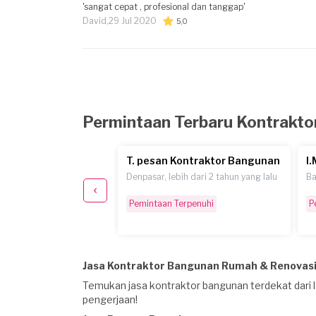
'sangat cepat , profesional dan tanggap'
David,
29 Jul 2020
5,0
Permintaan Terbaru Kontrakt
Kontraktor Bangunan
T. pesan Kontraktor Bangunan
mpir 4 tahun yang lalu
Denpasar, lebih dari 2 tahun yang lalu
Ba
erpenuhi
Pemintaan Terpenuhi
P
Jasa Kontraktor Bangunan Rumah & Renovasi
Temukan jasa kontraktor bangunan terdekat dari 
pengerjaan!