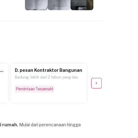
L. pesan Kontraktor Bangunan
D. pesan Kontraktor Bangunan
Badung, lebih dari 2 tahun yang lalu
Denpasar, hampir 3 tahun
Pemintaan Terpenuhi
Pemintaan Terpenuhi
i rumah.
Mulai dari perencanaan hingga