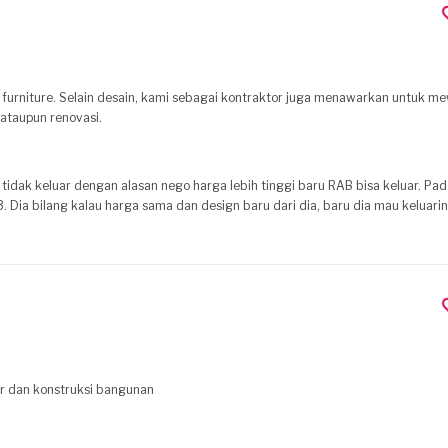
n furniture. Selain desain, kami sebagai kontraktor juga menawarkan untuk 
ataupun renovasi.
B tidak keluar dengan alasan nego harga lebih tinggi baru RAB bisa keluar. Pa
3. Dia bilang kalau harga sama dan design baru dari dia, baru dia mau keluari
design dari saya, kalau memang ada perubahan paling sedikit sekali. Benar-benar tidak direkomendasi...!'
ur dan konstruksi bangunan