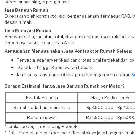
perencanaan hingga pengerjaan!
Jasa Bangun Rumah
Dikerjakan oleh kontraktor sipil berpengalaman, termasuk RAB, I
desain rumah.
Jasa Renovasi Rumah
Renovasi sebagian atau total, ditangani oleh jasa kontraktor rum
terpercaya sesuai kebutuhan Anda.
Kemudahan Menggunakan Jasa Kontraktor Rumah Sejasa:
Penyedia jasa terverifikasi dan profesional terdekat dari lo
Dapatkan hingga 3 penawaran terbaik
Jaminan garansi dan proteksi proyek dengan pembayaran
S
Berapa Estimasi Harga Jasa Bangun Rumah per Meter?
Bentuk Properti
Harga Per Meter Pers
Rumah sederhana/minimalis
Rp3.500.000 - Rp 4.50
Rumah mewah
Rp4.500.000 - Rp 5.00
* Jumlah pekerja: 5-8 tukang + kenek
* Daftar tersebut masih berupa estimasi biaya jasa bangun rumah