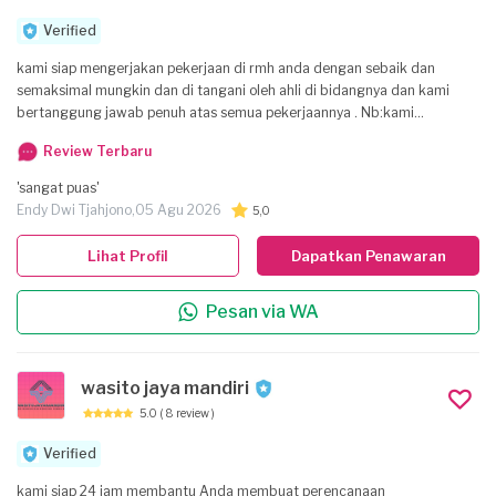
dengan fokus kata kunci: renovasi bangunan, kontraktor bangunan,
pemasangan atap, perbaikan listrik, tukang ledeng, epoxy lantai,
Verified
pemasangan plafon, partisi kaca, kusen pintu & jendela, pemasangan
kami siap mengerjakan pekerjaan di rmh anda dengan sebaik dan
pagar, kanopi, dan jasa pertukangan. Lokasi Babelan, Bekasi Kabupaten,
semaksimal mungkin dan di tangani oleh ahli di bidangnya dan kami
Jawa Barat juga dioptimalkan untuk menarik pelanggan regional.
bertanggung jawab penuh atas semua pekerjaannya . Nb:kami
memberikan garansi atas pekerjaannya . terima kasih
Review Terbaru
'sangat puas'
Endy Dwi Tjahjono,
05 Agu 2026
5,0
Lihat Profil
Dapatkan Penawaran
Pesan via WA
wasito jaya mandiri
5.0
( 8 review )
Verified
kami siap 24 jam membantu Anda membuat perencanaan