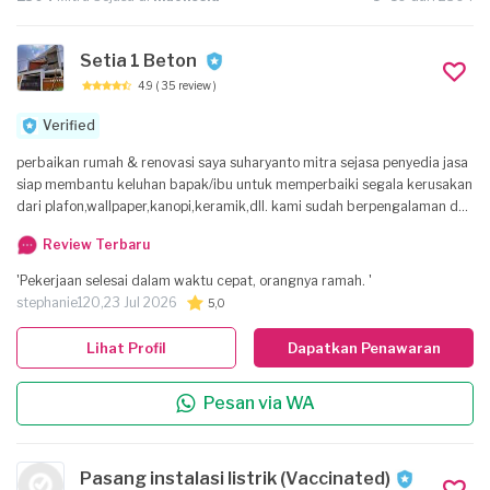
Setia 1 Beton
4.9
( 35 review )
Verified
perbaikan rumah & renovasi saya suharyanto mitra sejasa penyedia jasa
siap membantu keluhan bapak/ibu untuk memperbaiki segala kerusakan
dari plafon,wallpaper,kanopi,keramik,dll. kami sudah berpengalaman dan
tanggung jawab.
Review Terbaru
'Pekerjaan selesai dalam waktu cepat, orangnya ramah. '
stephanie120,
23 Jul 2026
5,0
Lihat Profil
Dapatkan Penawaran
Pesan via WA
Pasang instalasi listrik (Vaccinated)