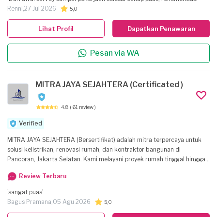
Renni,
27 Jul 2026
5,0
Lihat Profil
Dapatkan Penawaran
Pesan via WA
MITRA JAYA SEJAHTERA (Certificated )
4.8
( 61 review )
Verified
MITRA JAYA SEJAHTERA (Bersertifikat) adalah mitra terpercaya untuk
solusi kelistrikan, renovasi rumah, dan kontraktor bangunan di
Pancoran, Jakarta Selatan. Kami melayani proyek rumah tinggal hingga
pembangunan bangunan dengan standar kerapian, keterampilan, dan
Review Terbaru
tanggung jawab yang tinggi. Tim kami yang sopan, profesional, dan
beretika siap memberikan layanan terbaik, tepat waktu, dan sesuai
'sangat puas'
anggaran. Pelanggan kami memberikan ulasan sangat puas karena
Bagus Pramana,
05 Agu 2026
5,0
layanan yang ramah, responsif, dan sangat membantu. Hubungi kami