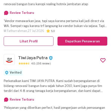
renovasi bangun baru kanopi realing hotmix jembatan atap
Review Terbaru
'Vendor menawarkan jasa, tapi saya karena pertama kali jadi direct via
WA. Sempat ragu karena trf langsung ke vendor bukan via sejasa. Tapi
overall aman karena sekarang sudah berlangsung pengerjaan'
M Fathurrahman,
27 Jul 2026
5,0
Lihat Profil
Dapatkan Penawaran
Tiwi Jaya Putra
4.8
( 198 review )
Verified
Perkenalkan kami TIWI JAYA PUTRA. Kami sudah berpengalaman di
bidang renovasi/ bangun baru sejak tahun 2010, kami juga punya tim
terdiri dari 4-8 orang tenaga kerja berpengalaman, dan kami dapat
menyesuaikan jumlah pekerja tergantung besarnya proyek yg akan di
Review Terbaru
kerjakan, Kami juga selalu berusaha memberikan layanan profesional
dalam semua pekerjaan, Kami juga selalu mengutamakan kesopanan,
'Pelayanan yang diberikan perfect, hasil pengerjaan untuk pemasangan
kedisiplinan di dalam lingkungan tempat kerja, dan Kami sudah