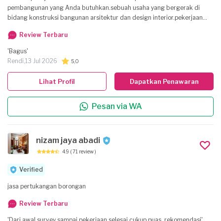
pembangunan yang Anda butuhkan.sebuah usaha yang bergerak di
bidang konstruksi bangunan arsitektur dan design interior.pekerjaan
tepat waktu pembangunan sesuai Budget.material terbaik Tim
Review Terbaru
profesioan harga Terbaik
'Bagus'
Rendi,
13 Jul 2026
5,0
Lihat Profil
Dapatkan Penawaran
Pesan via WA
nizam jaya abadi
4.9
( 71 review )
Verified
jasa pertukangan borongan
Review Terbaru
'Dari awal survey sampai pekerjaan selesai cukup puas, rekomendasi'