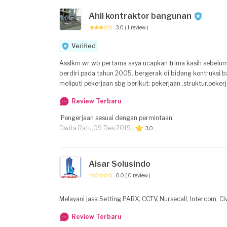
Ahli kontraktor bangunan
3.0
( 1 review )
Verified
Asslkm wr wb pertama saya ucapkan trima kasih sebelumnya sdh di beri kesempatan yg b
berdiri pada tahun 2005. bergerak di bidang kontruksi bangunan melayani baik bagun'dari.awal,renovasi rumah..perkantoran.gedung bertingkat
meliputi pekerjaan sbg berikut: pekerjaan .struktur.pekerjaan arsitextur.interior.dan eksterior meliputi pekerjaan jasa pasang dinding bata merah
maupun bata ringan .plester +aci .pemasangan kramik .begisting.pembesian ,pen
Review Terbaru
berkwalitas.dengan tenaga ahli yg sdh terlatih di bidang nya 
membuat pelagan kami puas dgn kinerja kami dan bertanggung jawab penuh dg
'Pengerjaan sesuai dengan permintaan'
berintegritas trima kasih salam sukses
Dwita Ratu,
09 Des 2019
3,0
Aisar Solusindo
0.0
( 0 review )
Melayani jasa Setting PABX, CCTV, Nursecall, Intercom, Civ
Review Terbaru