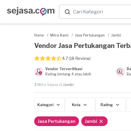
Home
/
Mitra Kami
/
Jasa Pertukangan
/
Jambi
Vendor Jasa Pertukangan Terbai
4.7 (18 Review)
Vendor Terverifikasi
Ba
Rating bintang 4 atau lebih
Ba
3
Mitra Sejasa di
Jambi
Kategori
Kota
Rating
Jasa Pertukangan
Jambi