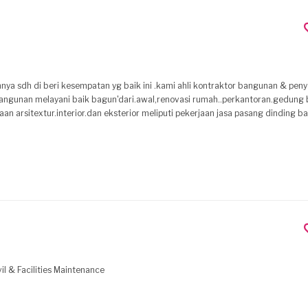
aik ini .kami ahli kontraktor bangunan & penyedia jasa yg
gecoran,ME dll kami sebagai penyedia jasa sangat
. Kami sebagai penyedia jasa selalu menomor satukan kualitas dan mutu pekerjan yg
n ketentu"yg sdh di sepakati pelangan dgn hasil kerja yang baik dan
il & Facilities Maintenance