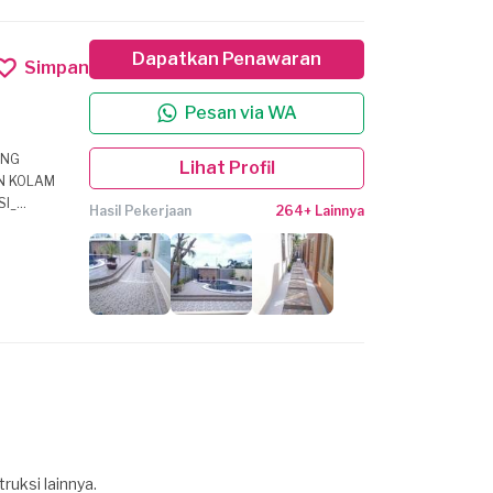
Dapatkan Penawaran
Simpan
Pesan via WA
Lihat Profil
Hasil Pekerjaan
264+ Lainnya
an kinerja
ll *Pengecatan
an , pagar ,
uksi lainnya.