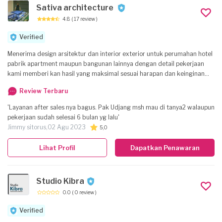
Sativa architecture
4.8
( 17 review )
Verified
Menerima design arsitektur dan interior exterior untuk perumahan hotel
pabrik apartment maupun bangunan lainnya dengan detail pekerjaan
kami memberi kan hasil yang maksimal sesuai harapan dan keinginan
Anda. Harga relatif bersaing dan hasil kami mengutamakan kualitas.
Review Terbaru
'Layanan after sales nya bagus. Pak Udjang msh mau di tanya2 walaupun
pekerjaan sudah selesai 6 bulan yg lalu'
Jimmy sitorus,
02 Agu 2023
5,0
Lihat Profil
Dapatkan Penawaran
Studio Kibra
0.0
( 0 review )
Verified