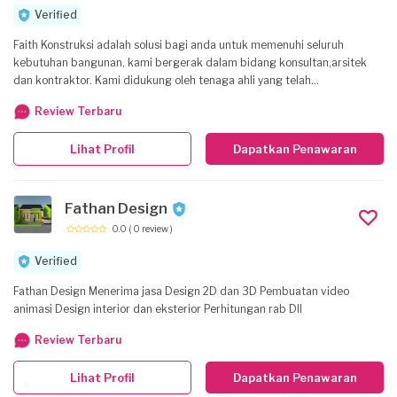
Verified
Faith Konstruksi adalah solusi bagi anda untuk memenuhi seluruh
kebutuhan bangunan, kami bergerak dalam bidang konsultan,arsitek
dan kontraktor. Kami didukung oleh tenaga ahli yang telah
berpengalaman GRATIS Survey Lokasi GRATIS Konsultasi Harga
Review Terbaru
Kompetitif Professional Katepatan Waktu Pengerjaan
Lihat Profil
Dapatkan Penawaran
Fathan Design
0.0
( 0 review )
Verified
Fathan Design Menerima jasa Design 2D dan 3D Pembuatan video
animasi Design interior dan eksterior Perhitungan rab Dll
Review Terbaru
Lihat Profil
Dapatkan Penawaran