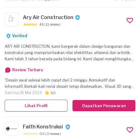
Ary Air Construction
4.9
( 11 review )
Verified
ARY AIR CONSTRUCTION, kami bergerak dalam design bangunan dan
konstruksi yang memprioritaskan nilai efektifitas, efisiensi dan artistik.
Kami telah 3 tahun berada pada bidang ini. Kami dapat menghitungkan
struktur bangunan, mendesign bangunan arsitektur, interior, eksterior
Review Terbaru
dan landscape.
'Desain awal selesai lebih cepat dari 2 minggu..Komukatif dan
informatif..Berkali-kali revisi desain tetap diselesaikan.. Visual 3D sangat
mewakili keinginan .. RAB menyesuaikan budget.. Trimakasih untuk
Sabrina,
18 Mei 2024
5,0
tetap berkomunikasi setelah pengerjaan desain dan RAB.. Semoga
sukses..'
Lihat Profil
Dapatkan Penawaran
Faith Konstruksi
0.0
( 0 review )