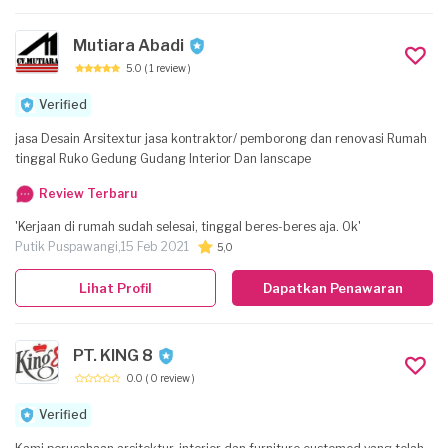
Mutiara Abadi
5.0
( 1 review )
Verified
jasa Desain Arsitextur jasa kontraktor/ pemborong dan renovasi Rumah
tinggal Ruko Gedung Gudang Interior Dan lanscape
Review Terbaru
'Kerjaan di rumah sudah selesai, tinggal beres-beres aja. Ok'
Putik Puspawangi,
15 Feb 2021
5,0
Lihat Profil
Dapatkan Penawaran
PT. KING 8
0.0
( 0 review )
Verified