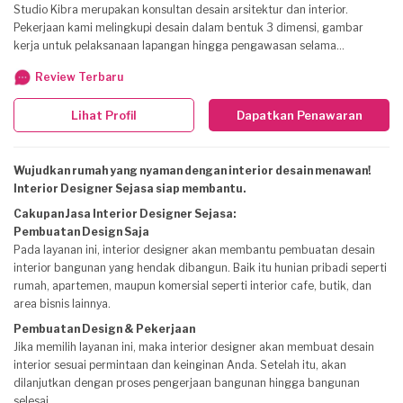
Studio Kibra merupakan konsultan desain arsitektur dan interior.
Pekerjaan kami melingkupi desain dalam bentuk 3 dimensi, gambar
kerja untuk pelaksanaan lapangan hingga pengawasan selama
pengerjaan agar sesuai dengan keinginan dan kebutuhan client. - Price
Review Terbaru
List ******** 1. Jasa Desain Arsitektur * Luas 30 - 100 m² IDR 350,000 /
m² Design 3D Skp Gambar Kerja Pengawasan di Lapangan *Luas ≥ 150
Lihat Profil
Dapatkan Penawaran
m² IDR 250,000 / m² Design 3D Skp Gambar Kerja Pengawasan di
Lapangan 2. Jasa Desain Interior IDR 350,000 / m² Design 3D Skp
Gambar Kerja Skematik Pengawasan Lapangan 3. Masterplan IDR
Wujudkan rumah yang nyaman dengan interior desain menawan!
500,000 / ha Gambar 2D Autocad Perhitungan Efisiensi Lahan 4.
Interior Designer Sejasa siap membantu.
Design Tampak IDR 200,000 / m² Design 3D Skp Gambar Kerja
Cakupan Jasa Interior Designer Sejasa:
Pembuatan Design Saja
Pada layanan ini, interior designer akan membantu pembuatan desain
interior bangunan yang hendak dibangun. Baik itu hunian pribadi seperti
rumah, apartemen, maupun komersial seperti interior cafe, butik, dan
area bisnis lainnya.
Pembuatan Design & Pekerjaan
Jika memilih layanan ini, maka interior designer akan membuat desain
interior sesuai permintaan dan keinginan Anda. Setelah itu, akan
dilanjutkan dengan proses pengerjaan bangunan hingga bangunan
selesai.