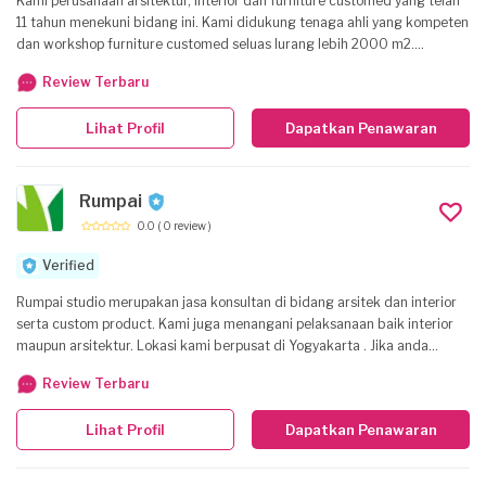
Kami perusahaan arsitektur, interior dan furniture customed yang telah
11 tahun menekuni bidang ini. Kami didukung tenaga ahli yang kompeten
dan workshop furniture customed seluas lurang lebih 2000 m2.
Pengalaman kami tersebar baik di lingkungan pemerintahan maupun
Review Terbaru
swasta dengan memberikan pelayanan dan kualitas barang terbaik
untuk setiap customer kami.
Lihat Profil
Dapatkan Penawaran
Rumpai
0.0
( 0 review )
Verified
Rumpai studio merupakan jasa konsultan di bidang arsitek dan interior
serta custom product. Kami juga menangani pelaksanaan baik interior
maupun arsitektur. Lokasi kami berpusat di Yogyakarta . Jika anda
membutuhkan jasa mau pelaksanaan bidang arsitektur dan interior ,
Review Terbaru
kami siap melayani kebutuhan anda.
Lihat Profil
Dapatkan Penawaran