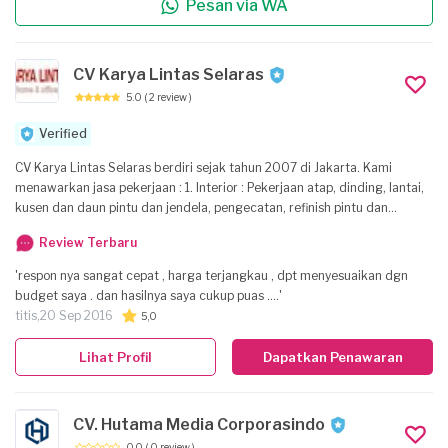
Pesan via WA
CV Karya Lintas Selaras
5.0
( 2 review )
Verified
CV Karya Lintas Selaras berdiri sejak tahun 2007 di Jakarta. Kami
menawarkan jasa pekerjaan : 1. Interior : Pekerjaan atap, dinding, lantai,
kusen dan daun pintu dan jendela, pengecatan, refinish pintu dan
jendela, partisi dan plafon gypsum. 2. Furniture : kitchen set, lemari
Review Terbaru
pakaian, meja TV, credenza, meja makan, meja kerja/belajar, bunk bed.
Sebelum memulai pekerjaan, kami datang untuk mensurvey dan
'respon nya sangat cepat , harga terjangkau , dpt menyesuaikan dgn
mengukur ruangan di rumah, apartemen, atau kantor anda. Setelah
budget saya . dan hasilnya saya cukup puas ....'
kami mengajukan draft desain dan disetujui desain dan harga
titis,
20 Sep 2016
5,0
penawaran kami, sesegera mungkin pekerjaan dimulai. Anda cukup
menghubungi kami via telepon atau email, kami akan segera datang.
Lihat Profil
Dapatkan Penawaran
Harga yang kami tawarkan cukup kompentitif dan reasonable karena
tidak ada charge untuk biaya survey dan desain gambar apabila anda
telah setuju dengan harga penawaran yang kami ajukan. Metode
CV. Hutama Media Corporasindo
pembayaran : 1. 50% DP 2. 30% pada saat penyetelan di lokasi 3. 20%
pelunasan setelah penyetelan selesai Atau system progress pekerjaan
0.0
( 0 review )