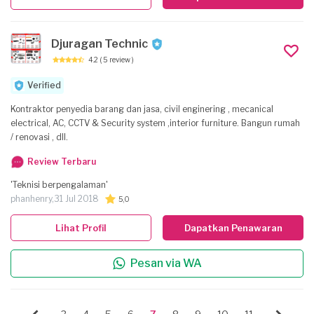
Djuragan Technic
4.2
( 5 review )
Verified
Kontraktor penyedia barang dan jasa, civil enginering , mecanical
electrical, AC, CCTV & Security system ,interior furniture. Bangun rumah
/ renovasi , dll.
Review Terbaru
'Teknisi berpengalaman'
phanhenry,
31 Jul 2018
5,0
Lihat Profil
Dapatkan Penawaran
Pesan via WA