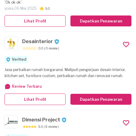
'Ok ok ok'
yosia,
06 Mei 2025
5,0
Lihat Profil
Dapatkan Penawaran
Desainterior
0.0
( 0 review )
Verified
Jasa perbaikan rumah bergaransi. Meliputi pengerjaan desain interior,
kitchen set, furniture custom, perbaikan rumah dan renovasi rumah.
Review Terbaru
Lihat Profil
Dapatkan Penawaran
Dimensi Project
5.0
( 8 review )