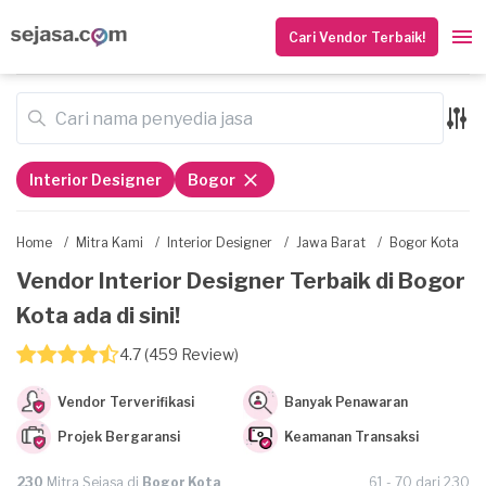
Cari Vendor Terbaik!
Interior Designer
Bogor
Home
/
Mitra Kami
/
Interior Designer
/
Jawa Barat
/
Bogor Kota
Vendor Interior Designer Terbaik di Bogor
Kota ada di sini!
4.7 (459 Review)
Vendor Terverifikasi
Banyak Penawaran
Projek Bergaransi
Keamanan Transaksi
230
Mitra Sejasa di
Bogor Kota
61 - 70 dari 230