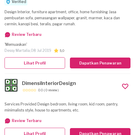
Verified
Design Interior, furniture apartment, office, home furnishing Jasa
pembuatan sofa, pemasangan wallpaper, granit, marmer, kaca dan
cermin, kanopi besi, teralis, pagar rumah.
Review Terbaru
'Memuaskan'
Dessy Martalia,
08 Jul 2019
5,0
Lihat Profil
Dapatkan Penawaran
DimensiInteriorDesign
0.0
( 0 review )
Services Provided Design bedroom, living room, kid room, pantry,
minimalists style, house to apartments, etc.
Review Terbaru
Lihat Profil
Dapatkan Penawaran