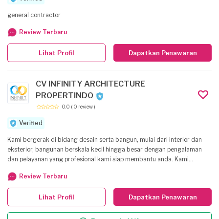
general contractor
Review Terbaru
Lihat Profil
Dapatkan Penawaran
CV INFINITY ARCHITECTURE
PROPERTINDO
0.0
( 0 review )
Verified
Kami bergerak di bidang desain serta bangun, mulai dari interior dan
eksterior, bangunan berskala kecil hingga besar dengan pengalaman
dan pelayanan yang profesional kami siap membantu anda. Kami
menyediakan jasa desain hingga bangun dengan kualitas yang
Review Terbaru
sempurna dengan harga yang terjangkau.
Lihat Profil
Dapatkan Penawaran