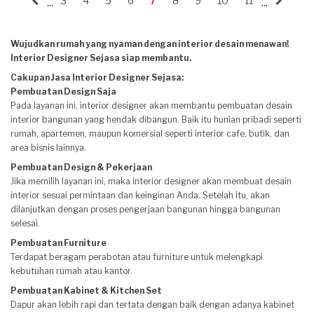
3
4
5
6
7
8
9
10
11
...
...
Wujudkan rumah yang nyaman dengan interior desain menawan!
Interior Designer Sejasa siap membantu.
Cakupan Jasa Interior Designer Sejasa:
Pembuatan Design Saja
Pada layanan ini, interior designer akan membantu pembuatan desain
interior bangunan yang hendak dibangun. Baik itu hunian pribadi seperti
rumah, apartemen, maupun komersial seperti interior cafe, butik, dan
area bisnis lainnya.
Pembuatan Design & Pekerjaan
Jika memilih layanan ini, maka interior designer akan membuat desain
interior sesuai permintaan dan keinginan Anda. Setelah itu, akan
dilanjutkan dengan proses pengerjaan bangunan hingga bangunan
selesai.
Pembuatan Furniture
Terdapat beragam perabotan atau furniture untuk melengkapi
kebutuhan rumah atau kantor.
Pembuatan Kabinet & Kitchen Set
Dapur akan lebih rapi dan tertata dengan baik dengan adanya kabinet