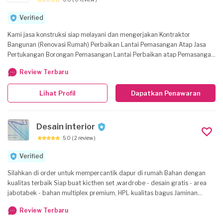
berdasarkan opname di lapangan Faktor waktu dan kualitas sangat
Verified
kami perhitungkan dan perhatikan demi kenyamanan anda.
Kami jasa konstruksi siap melayani dan mengerjakan Kontraktor
Bangunan (Renovasi Rumah) Perbaikan Lantai Pemasangan Atap Jasa
Pertukangan Borongan Pemasangan Lantai Perbaikan atap Pemasangan
pagar Perbaikan pagar Palfon Partisi Pengecatan Interior design
Review Terbaru
Kabinet Instalasi Kanopi Dengan tenaga kerja yang ahli di setiap
bidangnya
Lihat Profil
Dapatkan Penawaran
Desain interior
5.0
( 2 review )
Verified
Silahkan di order untuk mempercantik dapur di rumah Bahan dengan
kualitas terbaik Siap buat kicthen set ,wardrobe - desain gratis - area
jabotabek - bahan multiplex premium, HPL kualitas bagus Jaminan
kualitas Lokasi workshop cijengkol. Setu bekasi.
Review Terbaru