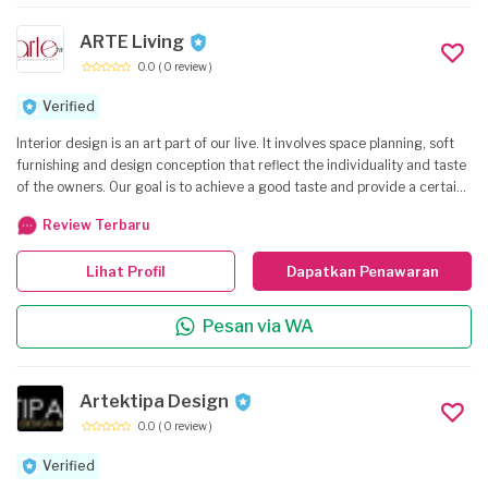
ARTE Living
0.0
( 0 review )
Verified
Interior design is an art part of our live. It involves space planning, soft
furnishing and design conception that reflect the individuality and taste
of the owners. Our goal is to achieve a good taste and provide a certain
feel for each room. We have an immense range of furniture and
Review Terbaru
furnishing skilled to meet your discerning varied tastes. We work based
on quality and guarantee to satisfy our clients. ARTE Living Inspired
Lihat Profil
Dapatkan Penawaran
Between Art and Life
Pesan via WA
Artektipa Design
0.0
( 0 review )
Verified