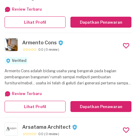
Review Terbaru
Lihat Profil
Dapatkan Penawaran
Armento Cons
0.0
( 0 review )
Verified
Armento Cons adalah bidang usaha yang bergerak pada bagian
pembangunan bangunan/ rumah sampai meliputi pembuatan
furniture/mebel... usaha ini telah di geluti dari generasi pertama sampai
dengan sekarang ketiga menjadi Armento Cons bidang pekerjaan -
Review Terbaru
bangun ruko/rumah -instalasi listrik -pemasangan partisi, plafon, lantai -
pembuatan mebel (custom) -pengurusan izin bangunan sampai dengan
Lihat Profil
Dapatkan Penawaran
sertifikat -desain interior -dan masih banyak lainnya yang berhubungan
sekitar bangunan & funiture kami upayakan pekerjaan dengan hasil
yang memuaskan dengan harga yang bisa disesuaikan dengan budget
klien... "kepuasan klien adalah prioritas utama kami"
Arsatama Architect
0.0
( 0 review )