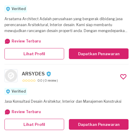
Verified
Arsatama Architect Adalah perusahaan yang bergerak dibidang jasa
perencanaan Arsitektural, Interior desain. Kami siap membantu
mewujudkan rancangan desain properti anda. Dengan mengedepankan
kreatifitas ide dan diskusi dalam merancang, dan tetap melihat nilai
Review Terbaru
kontekstual yang bisa dimanfaatkan dalam mewujudkan rancangan
arsitektur dengan baik. ARSATAMA Architect Head Office: Yogyakarta
Lihat Profil
Dapatkan Penawaran
Indonesia 55372 www.arsatama.com
ARSYDES
0.0
( 0 review )
Verified
Jasa Konsultasi Desain Arsitektur, Interior dan Manajemen Konstruksi
Review Terbaru
Lihat Profil
Dapatkan Penawaran