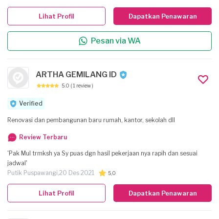
sesuai dengan kebutuhan dan anggaran Anda. Kami mengutamakan
ketepatan waktu, kualitas pengerjaan, serta komunikasi yang transparan
Lihat Profil
Dapatkan Penawaran
sejak awal hingga akhir proyek. Apapun kebutuhan Anda—baik renovasi
kecil maupun proyek pembangunan berskala besar—kami siap menjadi
Pesan via WA
partner andalan Anda. Hubungi kami dan dapatkan konsultasi gratis
untuk mewujudkan hunian atau ruang kerja impian Anda.
ARTHA GEMILANG ID
5.0
( 1 review )
Verified
Renovasi dan pembangunan baru rumah, kantor, sekolah dll
Review Terbaru
'Pak Mul trmksh ya Sy puas dgn hasil pekerjaan nya rapih dan sesuai
jadwal'
Putik Puspawangi,
20 Des 2021
5,0
Lihat Profil
Dapatkan Penawaran