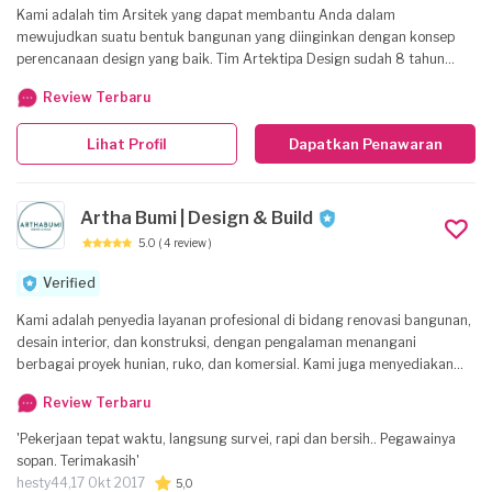
Kami adalah tim Arsitek yang dapat membantu Anda dalam
mewujudkan suatu bentuk bangunan yang diinginkan dengan konsep
perencanaan design yang baik. Tim Artektipa Design sudah 8 tahun
melayani customer dalam mewujudkan impiannya membangun rumah
Review Terbaru
sesuai design yang diinginkan. Lokasi kami di Cibubur City, melayani
permintaan di jabodetabek dan Jabar.
Lihat Profil
Dapatkan Penawaran
Artha Bumi | Design & Build
5.0
( 4 review )
Verified
Kami adalah penyedia layanan profesional di bidang renovasi bangunan,
desain interior, dan konstruksi, dengan pengalaman menangani
berbagai proyek hunian, ruko, dan komersial. Kami juga menyediakan
jasa pembangunan rumah dari awal, penambahan lantai bangunan,
Review Terbaru
hingga pekerjaan khusus seperti struktur baja WF, bengkel las (pagar
dan teralis), serta produksi custom furniture (kitchen set, lemari,
'Pekerjaan tepat waktu, langsung survei, rapi dan bersih.. Pegawainya
kabinet, dan lainnya). Dengan tim arsitek, desainer, dan tukang
sopan. Terimakasih'
berpengalaman, kami berkomitmen memberikan hasil terbaik yang
hesty44,
17 Okt 2017
5,0