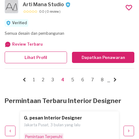
Arti Mana Studio
0.0
( 0 review )
Verified
Semua desain dan pembangunan
Review Terbaru
Lihat Profil
Dapatkan Penawaran
1
2
3
4
5
6
7
8
...
Permintaan Terbaru Interior Designer
G. pesan Interior Designer
B. pes
Jakarta Pusat, 3 bulan yang lalu
Jakarta
Pemintaan Terpenuhi
Pemint