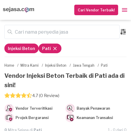
Cari Vendor Terbaik!
Injeksi Beton
Pati
Home
/
Mitra Kami
/
Injeksi Beton
/
Jawa Tengah
/
Pati
Vendor Injeksi Beton Terbaik di Pati ada di
sini!
4.7 (0 Review)
Vendor Terverifikasi
Banyak Penawaran
Projek Bergaransi
Keamanan Transaksi
0
Mitra Sejasa di
Pati
1 - 0 dari 0