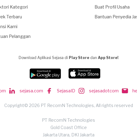
ktori Kategori
Buat Profil Usaha
ek Terbaru
Bantuan Penyedia Ja
nsi Kami
tuan Pelanggan
Download Aplikasi Sejasa di
Play Store
dan
App Store!
com
sejasa.com
SejasaID
sejasadotcom
h
Copyright© 2026 PT RecomN Technologies, All rights reserved
PT RecomN Technologies
Gold Coast Office
Jakarta Utara, DKI Jakarta