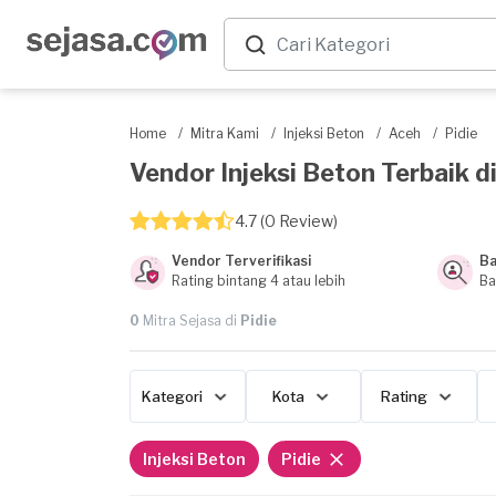
Home
/
Mitra Kami
/
Injeksi Beton
/
Aceh
/
Pidie
Vendor Injeksi Beton Terbaik di 
4.7 (0 Review)
Vendor Terverifikasi
Ba
Rating bintang 4 atau lebih
Ba
0
Mitra Sejasa di
Pidie
Kategori
Kota
Rating
Injeksi Beton
Pidie