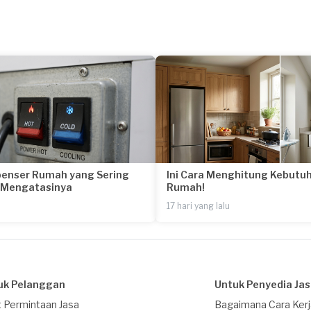
penser Rumah yang Sering
Ini Cara Menghitung Kebutuh
a Mengatasinya
Rumah!
17 hari yang lalu
uk Pelanggan
Untuk Penyedia Ja
 Permintaan Jasa
Bagaimana Cara Ker