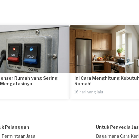
penser Rumah yang Sering
Ini Cara Menghitung Kebutuh
a Mengatasinya
Rumah!
16 hari yang lalu
uk Pelanggan
Untuk Penyedia Ja
 Permintaan Jasa
Bagaimana Cara Ker