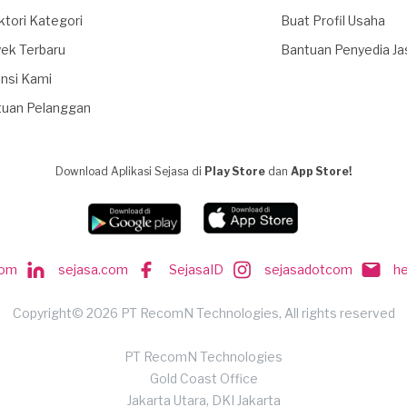
ktori Kategori
Buat Profil Usaha
ek Terbaru
Bantuan Penyedia Ja
nsi Kami
tuan Pelanggan
Download Aplikasi Sejasa di
Play Store
dan
App Store!
com
sejasa.com
SejasaID
sejasadotcom
h
Copyright© 2026 PT RecomN Technologies, All rights reserved
PT RecomN Technologies
Gold Coast Office
Jakarta Utara, DKI Jakarta