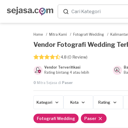
Home
/
Mitra Kami
/
Fotografi Wedding
/
Kalimanta
Vendor Fotografi Wedding Terba
4.8 (0 Review)
Vendor Terverifikasi
Ba
Rating bintang 4 atau lebih
Ba
0
Mitra Sejasa di
Paser
Kategori
Kota
Rating
Fotografi Wedding
Paser