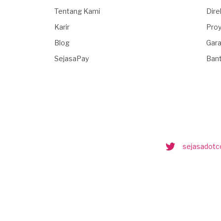
Tentang Kami
Dire
Karir
Proy
Blog
Gara
SejasaPay
Ban
sejasadot