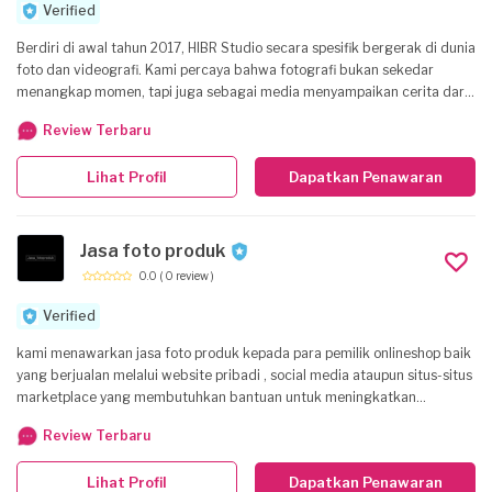
Verified
Berdiri di awal tahun 2017, HIBR Studio secara spesifik bergerak di dunia
foto dan videografi. Kami percaya bahwa fotografi bukan sekedar
menangkap momen, tapi juga sebagai media menyampaikan cerita dari
momen tersebut.
Review Terbaru
Lihat Profil
Dapatkan Penawaran
Jasa foto produk
0.0
( 0 review )
Verified
kami menawarkan jasa foto produk kepada para pemilik onlineshop baik
yang berjualan melalui website pribadi , social media ataupun situs-situs
marketplace yang membutuhkan bantuan untuk meningkatkan
kualitaas foto produk mereka . Kami memahami betapa penting foto
Review Terbaru
produk untuk toko online, karena foto produk yang berkualitas dapat
mendorong keinginan calon konsumen untuk membeli barang di
Lihat Profil
Dapatkan Penawaran
website onlineshop , sehingga dapat meningkatkan transaksi penjualan.