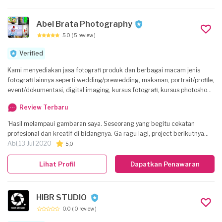
photoshoot menggunakan drone . Pemasaran kami lebih fokuskan
melalui media online seperti facebook dan instagram. Untuk lebih
jelasnya bisa dilihat dibagian deskripsi mengenai jasa yang kami
Abel Brata Photography
sediakan. Untuk Portofolio lengkap dapat dilihat melalui Instagram
5.0
( 5 review )
@alexa_photo_id
Verified
Kami menyediakan jasa fotografi produk dan berbagai macam jenis
fotografi lainnya seperti wedding/prewedding, makanan, portrait/profile,
event/dokumentasi, digital imaging, kursus fotografi, kursus photoshop,
dan sebagainya.
Review Terbaru
'Hasil melampaui gambaran saya. Seseorang yang begitu cekatan
profesional dan kreatif di bidangnya. Ga ragu lagi, project berikutnya
akan saya limpahkan ke agan yang satu ini lagi. '
Abi,
13 Jul 2020
5,0
Lihat Profil
Dapatkan Penawaran
HIBR STUDIO
0.0
( 0 review )