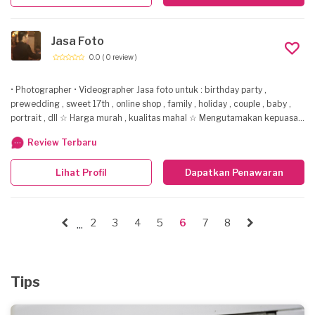
jika anda membutuhkan jasa edit foto produk, kami siap membantu
anda.
Jasa Foto
0.0
( 0 review )
• Photographer • Videographer Jasa foto untuk : birthday party ,
prewedding , sweet 17th , online shop , family , holiday , couple , baby ,
portrait , dll ☆ Harga murah , kualitas mahal ☆ Mengutamakan kepuasan
konsumen
Review Terbaru
Lihat Profil
Dapatkan Penawaran
2
3
4
5
6
7
8
...
Tips