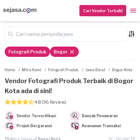
Cari Vendor Terbaik!
Fotografi Produk
Bogor
Home
/
Mitra Kami
/
Fotografi Produk
/
Jawa Barat
/
Bogor Kota
Vendor Fotografi Produk Terbaik di Bogor
Kota ada di sini!
4.8 (96 Review)
Vendor Terverifikasi
Banyak Penawaran
Projek Bergaransi
Keamanan Transaksi
75
Mitra Sejasa di
Bogor Kota
51 - 60 dari 75