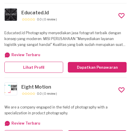
Educated.Id
0.0
( 0 review )
Educated.id Photography menyediakan jasa fotografi terbaik dengan
konsep yang moderen. MISI PERUSAHAAN "Menyediakan layanan
logistik yang sangat handal" Kualitas yang baik sudah merupakan suatu
keharusan untuk dapat tetap bertahan di Era Globalisasi saat ini, oleh
Review Terbaru
sebab itu kami berupaya dengan integritas yang tinggi untuk hanya
memberikan layanan pelanggan yang memuaskan dan menyediakan
Lihat Profil
Dapatkan Penawaran
produk-produk yang berkualitas baik. PRINSIP KERJA "Kecepatan,
Ketepatan dan Perbaikan yang berkesinambungan." Kami
mengupayakan semaksimal mungkin cara kerja yang cepat dan
tepat.Walaupun terjadi ketidaksesuaian atau kesalahan, kami berusaha
Eight Motion
secara cepat untuk mengadakan tindakan koreksi dan secara terus
0.0
( 0 review )
menerus melakukan perbaikan kualitas pelayanan untuk menjamin
kepuasan pelanggan.
We are a company engaged in the field of photography with a
specialization in product photography.
Review Terbaru