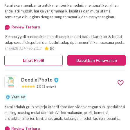
Kami akan membantu untuk memberikan solusi, membuat keinginan
anda jadi mudah, harga yang menarik, kualitas dan mutu utama,
semuanya dibungkus dengan sangat menarik dan menyenangkan..
Review Terbaru
'Semua yg di rencanakan dan diharapkan dari badut karakter & badut
sulap sesuai ekspetasi dan badut sulap dpt memeriahkan suasana pesta
anak saya jd makin seru & fun. Udah gitu dapet bonus pin dan kelinci,
anggi280,
14 Feb 2017
5,0
anak saya seneng banget. Dan badutnya gak bikin anak saya takut.
Mbak Diana selaku PIC sangat komunikatif dan fleksibel, jadi enak di
Lihat Profil
Dapatkan Penawaran
ajak diskusi. Sukses terus Dijeno.'
Doodle Photo
5.0
( 3 review )
Verified
Kami adalah grup pekerja kreatif foto dan video dengan sub-spesialisasi
masing-masing mulai dari foto/video makanan, profil, komersil,
arsitektur, interior, bayi, anak-anak, keluarga, model, fashion, beauty
sampai dokumentasi event. Kami pun bisa menyesuaikan budget dan
Review Terbaru