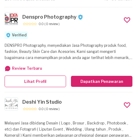
Denspro Photography
0.0
( 0 review )
Verified
DENSPRO Photography, menyediakan Jasa Photography produk food,
fashion, Beauty Skin Care dan Acesories. Kami sangat mengerti
bagaimana cara menampilkan produk anda agar terlihat lebih menarik,
berkualitas dan natural, kami pastikan harga yang sangat terjangkau
Review Terbaru
dengan service yang bersahabat.
Lihat Profil
Dapatkan Penawaran
Deshi Yin Studio
0.0
( 0 review )
Melayani Jasa dibidang Desain ( Logo , Brosur , Backdrop , Photobook ,
etc) dan Fotografi ( Liputan Event , Wedding , Ulang tahun , Produk ,
Komersil ) Kami memberikan pelayanan profesional dengan penawaran