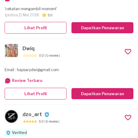
kebutuhan Anda karena kami terdiri dari fotografer junior sampai yang
senior.
'cekatan mengambil moment'
tjastina,
11 Mei 2018
5,0
Lihat Profil
Dapatkan Penawaran
Dwiq
0.0
( 0 review )
Email : hapsarydwi@gmail.com
Review Terbaru
Lihat Profil
Dapatkan Penawaran
dzo_art
5.0
( 5 review )
Verified