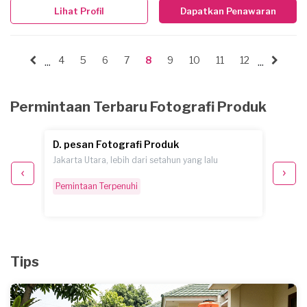
Lihat Profil
Dapatkan Penawaran
4
5
6
7
8
9
10
11
12
...
...
Permintaan Terbaru Fotografi Produk
D. pesan Fotografi Produk
P. pe
Jakarta Utara, lebih dari setahun yang lalu
Jakarta
Pemintaan Terpenuhi
Pemint
Tips