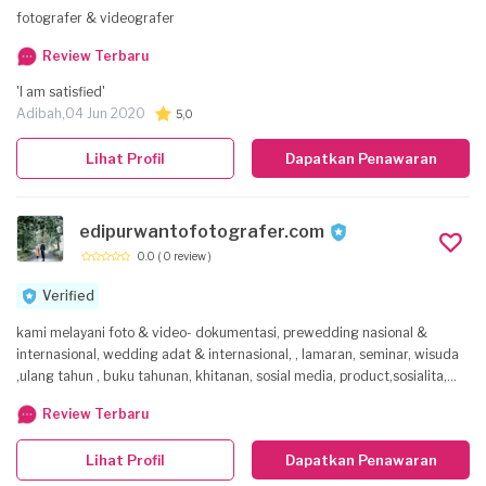
fotografer & videografer
Review Terbaru
'I am satisfied'
Adibah,
04 Jun 2020
5,0
Lihat Profil
Dapatkan Penawaran
edipurwantofotografer.com
0.0
( 0 review )
Verified
kami melayani foto & video- dokumentasi, prewedding nasional &
internasional, wedding adat & internasional, , lamaran, seminar, wisuda
,ulang tahun , buku tahunan, khitanan, sosial media, product,sosialita,
gathering kuluarga & perusahaan, DLL
Review Terbaru
Lihat Profil
Dapatkan Penawaran