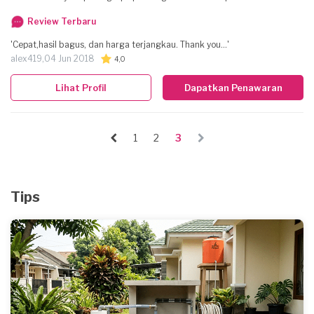
Review Terbaru
'Cepat,hasil bagus, dan harga terjangkau. Thank you...'
alex419,
04 Jun 2018
4,0
Lihat Profil
Dapatkan Penawaran
1
2
3
Tips