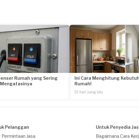
penser Rumah yang Sering
Ini Cara Menghitung Kebutuh
a Mengatasinya
Rumah!
16 hari yang lalu
uk Pelanggan
Untuk Penyedia Ja
 Permintaan Jasa
Bagaimana Cara Ker