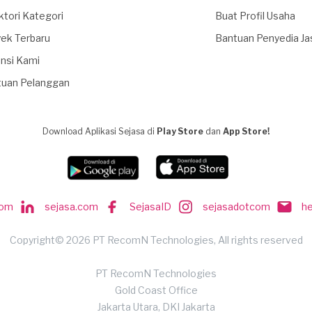
ktori Kategori
Buat Profil Usaha
ek Terbaru
Bantuan Penyedia Ja
nsi Kami
tuan Pelanggan
Download Aplikasi Sejasa di
Play Store
dan
App Store!
com
sejasa.com
SejasaID
sejasadotcom
h
Copyright© 2026 PT RecomN Technologies, All rights reserved
PT RecomN Technologies
Gold Coast Office
Jakarta Utara, DKI Jakarta