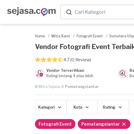
Home
/
Mitra Kami
/
Fotografi Event
/
Sumatera Uta
Vendor Fotografi Event Terbaik
4.7 (0 Review)
Vendor Terverifikasi
Ba
Rating bintang 4 atau lebih
Ba
0
Mitra Sejasa di
Pematangsiantar
Kategori
Kota
Rating
Fotografi Event
Pematangsiantar