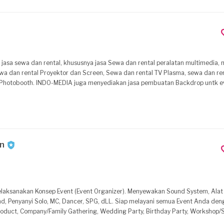
wa dan rental Proyektor dan Screen, Sewa dan rental TV Plasma, sewa dan rent
n Photobooth. INDO-MEDIA juga menyediakan jasa pembuatan Backdrop untk e
esign untuk acara event promo product. INDO-MEDIA juga menyediakan jasa
 LIPUTAN dan sebagainya. INDO-MEDIA juga menyediakan jasa sewa dan
dan WEDDING sebagai souvenir gift. INDO-MEDIA juga menyediakan berikut 
ya.
on
. Siap melayani semua Event Anda dengan pelayanan
 Product, Company/Family Gathering, Wedding Party, Birthday Party, Workshop/