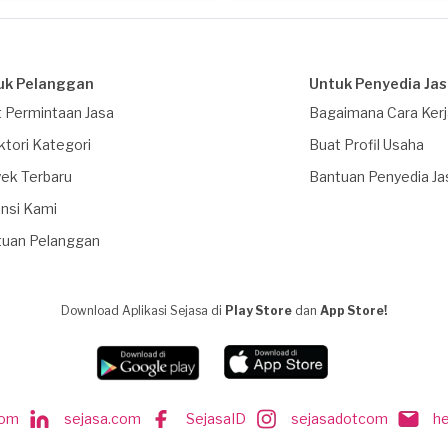
uk Pelanggan
Untuk Penyedia Ja
 Permintaan Jasa
Bagaimana Cara Ker
ktori Kategori
Buat Profil Usaha
ek Terbaru
Bantuan Penyedia Ja
nsi Kami
tuan Pelanggan
Download Aplikasi Sejasa di
Play Store
dan
App Store!
com
sejasa.com
SejasaID
sejasadotcom
h