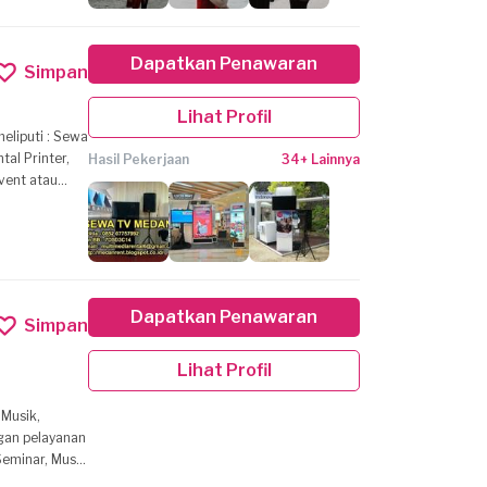
Dapatkan Penawaran
Simpan
Lihat Profil
al Printer,
Hasil Pekerjaan
34+ Lainnya
vent atau
dengan jasa
Dapatkan Penawaran
Simpan
Lihat Profil
Seminar, Music