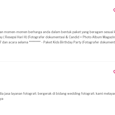
an momen-momen berharga anda dalam bentuk paket yang beragam sesuai 
 Kids Birthday Party (Fotografer dokumentasi & Candid
Shoot / Food Photography - Foto Pre-Wedding dan Pre-Wedding cinematic clip dan masih banyak lagi.
a jasa layanan fotografi. bergerak di bidang wedding fotografi. kami melay
nya