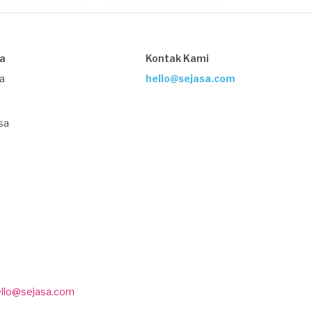
22 hari yang lalu
sa
Kontak Kami
ja
hello@sejasa.com
sa
ello@sejasa.com