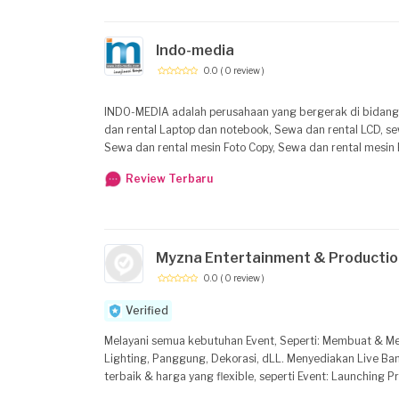
Indo-media
0.0
( 0 review )
INDO-MEDIA adalah perusahaan yang bergerak di bidang jasa sewa dan rental, khususnya jasa Sewa dan rental peralatan multimedia, meliputi : Sewa
dan rental Laptop dan notebook, Sewa dan rental LCD, se
Sewa dan rental mesin Foto Copy, Sewa dan rental mesi
seminar dan jasa pembuatan dan penyewaan Booth Stand Spesial D
Review Terbaru
Photography baik untuk acara EVENT, SEMINAR, WEDDING, PREWEDDING,
rental mesin PHOTOBOOTH untuk acara SEMINAR, EVENT, 
photographer yang handal dan berpengalaman dibidangn
Myzna Entertainment & Producti
0.0
( 0 review )
Verified
Melayani semua kebutuhan Event, Seperti: Membuat & Melaksanakan Konsep Event (Event Organizer). Menyewakan Sound System, Alat Musik,
Lighting, Panggung, Dekorasi, dLL. Menyediakan Live Band, Penyanyi Solo, MC, Dancer, SPG, dLL
terbaik & harga yang flexible, seperti Event: Launching
Show, dLL.