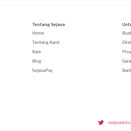
Tentang Sejasa
Unt
Home
Buat
Tentang Kami
Dire
Karir
Proy
Blog
Gara
SejasaPay
Ban
sejasadot