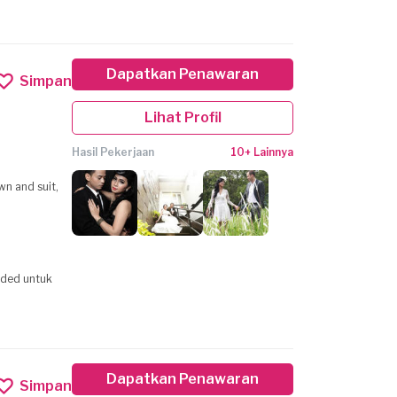
Dapatkan Penawaran
Simpan
Lihat Profil
Hasil Pekerjaan
10+ Lainnya
n and suit,
nded untuk
Dapatkan Penawaran
Simpan