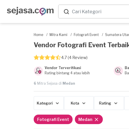
Home
/
Mitra Kami
/
Fotografi Event
/
Sumatera Uta
Vendor Fotografi Event Terbaik
4.7 (4 Review)
Vendor Terverifikasi
Ba
Rating bintang 4 atau lebih
Ba
6
Mitra Sejasa di
Medan
Kategori
Kota
Rating
Fotografi Event
Medan