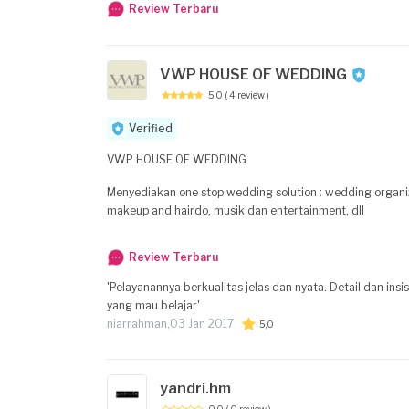
Review Terbaru
VWP HOUSE OF WEDDING
5.0
( 4 review )
Verified
VWP HOUSE OF WEDDING
Menyediakan one stop wedding solution : wedding organi
makeup and hairdo, musik dan entertainment, dll
Review Terbaru
'Pelayanannya berkualitas jelas dan nyata. Detail dan i
yang mau belajar'
niarrahman,
03 Jan 2017
5,0
yandri.hm
0.0
( 0 review )