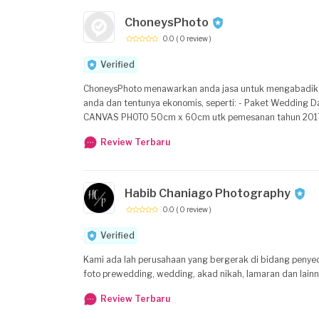
ChoneysPhoto
0.0
( 0 review )
Verified
ChoneysPhoto menawarkan anda jasa untuk mengabadik
anda dan tentunya ekonomis, seperti: - Paket Wedding Day ( Resepsi Hari H) (Fotografer dokumentasi & Candid + Photo Album Magazine *FREE
CANVAS PHOTO 50cm x 60cm utk pemesanan tahun 2017 dan acara selama ********* - Paket
+ Photo Album *FREE Photo Frame) - Paket Birthday Party Dewasa (Fotografer dokumentasi & Candid + Photo Album Magazine *FREE Photo Frame) -
Review Terbaru
Paket Foto Event (Peresmian Toko, dll) (Fotografer dokumentasi & Candid ) - Paket Foto Maternity - Foto untuk barang-barang anda seperti Product
Habib Chaniago Photography
0.0
( 0 review )
Verified
Kami ada lah perusahaan yang bergerak di bidang penyedi
foto prewedding, wedding, akad nikah, lamaran dan lain
Review Terbaru