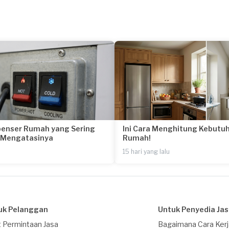
penser Rumah yang Sering
Ini Cara Menghitung Kebutuh
a Mengatasinya
Rumah!
15 hari yang lalu
uk Pelanggan
Untuk Penyedia Ja
 Permintaan Jasa
Bagaimana Cara Ker