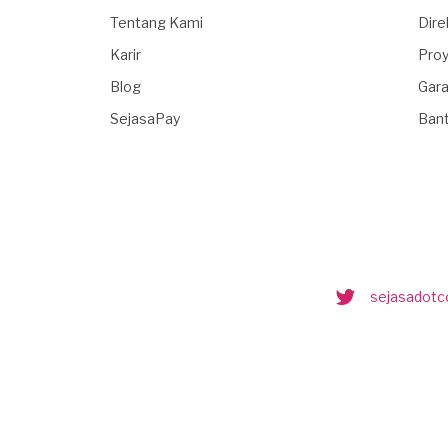
Tentang Kami
Dire
Karir
Proy
Blog
Gara
SejasaPay
Ban
sejasadot