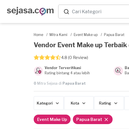
Home
/
Mitra Kami
/
Event Make up
/
Papua Barat
Vendor Event Make up Terbaik d
4.8 (0 Review)
Vendor Terverifikasi
Ba
Rating bintang 4 atau lebih
Ba
0
Mitra Sejasa di
Papua Barat
Kategori
Kota
Rating
Event Make Up
Papua Barat