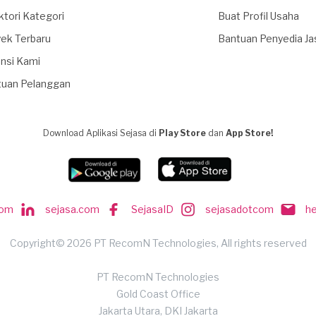
ktori Kategori
Buat Profil Usaha
ek Terbaru
Bantuan Penyedia Ja
nsi Kami
tuan Pelanggan
Download Aplikasi Sejasa di
Play Store
dan
App Store!
com
sejasa.com
SejasaID
sejasadotcom
h
Copyright© 2026 PT RecomN Technologies, All rights reserved
PT RecomN Technologies
Gold Coast Office
Jakarta Utara, DKI Jakarta