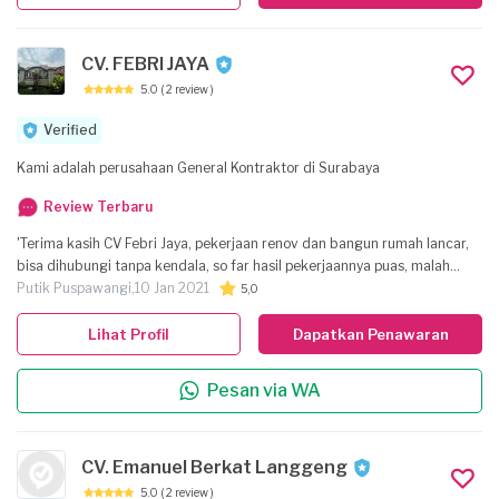
CV. FEBRI JAYA
5.0
( 2 review )
Verified
Kami adalah perusahaan General Kontraktor di Surabaya
Review Terbaru
'Terima kasih CV Febri Jaya, pekerjaan renov dan bangun rumah lancar,
bisa dihubungi tanpa kendala, so far hasil pekerjaannya puas, malah
dikasih ilmu2 biar atur2 rumah jd lebih ciamik dan lega. sukses selalu ya
Putik Puspawangi,
10 Jan 2021
5,0
pak'
Lihat Profil
Dapatkan Penawaran
Pesan via WA
CV. Emanuel Berkat Langgeng
5.0
( 2 review )