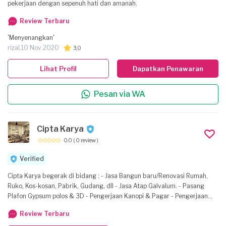
pekerjaan dengan sepenuh hati dan amanah.
Review Terbaru
'Menyenangkan'
rizal,
10 Nov 2020
3,0
Lihat Profil
Dapatkan Penawaran
Pesan via WA
Cipta Karya
0.0
( 0 review )
Verified
Cipta Karya begerak di bidang : - Jasa Bangun baru/Renovasi Rumah,
Ruko, Kos-kosan, Pabrik, Gudang, dll - Jasa Atap Galvalum. - Pasang
Plafon Gypsum polos & 3D - Pengerjaan Kanopi & Pagar - Pengerjaan
Kusen & Jendela Aluminium Harga terjangkau & berkualitas.
Review Terbaru