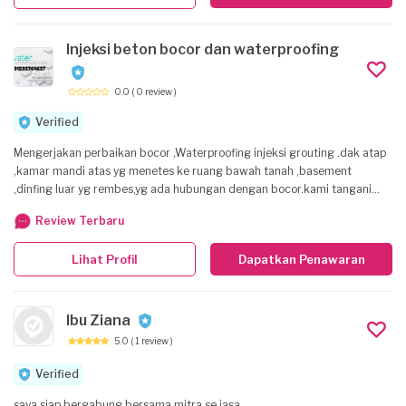
mendapatkan kepercayaan dari mitra kerja maupun pelanggan..
Komitmen kami untuk selalu meningkatkan mutu pelayanan secara
Injeksi beton bocor dan waterproofing
konsisten dan berkelanjutan sesuai dengan perkembangan bisnis di
bidang konstruksi.
0.0
( 0 review )
Verified
Mengerjakan perbaikan bocor ,Waterproofing injeksi grouting .dak atap
,kamar mandi atas yg menetes ke ruang bawah tanah ,basement
,dinfing luar yg rembes,yg ada hubungan dengan bocor.kami tangani
dengan seksama iinjeksi dan waterproofing
Review Terbaru
Lihat Profil
Dapatkan Penawaran
Ibu Ziana
5.0
( 1 review )
Verified
saya siap bergabung bersama mitra se jasa