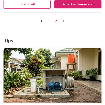
Lihat Profil
Dapatkan Penawaran
1
2
Tips