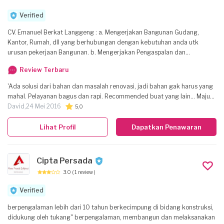
Verified
CV. Emanuel Berkat Langgeng : a. Mengerjakan Bangunan Gudang,
Kantor, Rumah, dll yang berhubungan dengan kebutuhan anda utk
urusan pekerjaan Bangunan. b. Mengerjakan Pengaspalan dan
pembuatan jalan dari lahan sawah... c. Penggantian Atap Gudang d.
Review Terbaru
Pembuatan Urusan Tehknik (pembuatan Cakar ayam / Pondasi-2, Cor
Dak - penambahan tingkat) e. Pembangunan Rumah mulai lahan nol /
'Ada solusi dari bahan dan masalah renovasi, jadi bahan gak harus yang
Renovasi Rumah f. Dll
mahal. Pelayanan bagus dan rapi. Recommended buat yang lain... Maju
terus CV. EBL'
David,
24 Mei 2016
5,0
Lihat Profil
Dapatkan Penawaran
Cipta Persada
3.0
( 1 review )
Verified
berpengalaman lebih dari 10 tahun berkecimpung di bidang konstruksi,
didukung oleh tukang" berpengalaman, membangun dan melaksanakan