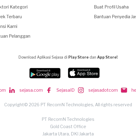
ktori Kategori
Buat Profil Usaha
ek Terbaru
Bantuan Penyedia Ja
nsi Kami
tuan Pelanggan
Download Aplikasi Sejasa di
Play Store
dan
App Store!
com
sejasa.com
SejasaID
sejasadotcom
h
Copyright© 2026 PT RecomN Technologies, All rights reserved
PT RecomN Technologies
Gold Coast Office
Jakarta Utara, DKI Jakarta