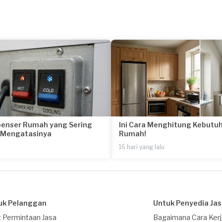
penser Rumah yang Sering
Ini Cara Menghitung Kebutuh
a Mengatasinya
Rumah!
16 hari yang lalu
uk Pelanggan
Untuk Penyedia Ja
 Permintaan Jasa
Bagaimana Cara Ker