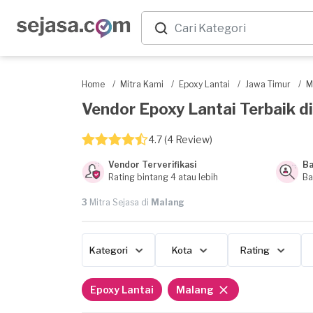
Home
/
Mitra Kami
/
Epoxy Lantai
/
Jawa Timur
/
M
Vendor Epoxy Lantai Terbaik di
4.7 (4 Review)
Vendor Terverifikasi
Ba
Rating bintang 4 atau lebih
Ba
3
Mitra Sejasa di
Malang
Kategori
Kota
Rating
Epoxy Lantai
Malang