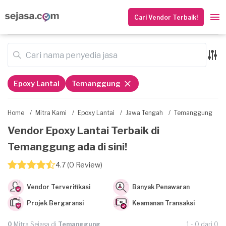
Cari Vendor Terbaik!
Epoxy Lantai
Temanggung
Home
/
Mitra Kami
/
Epoxy Lantai
/
Jawa Tengah
/
Temanggung
Vendor Epoxy Lantai Terbaik di
Temanggung ada di sini!
4.7 (0 Review)
Vendor Terverifikasi
Banyak Penawaran
Projek Bergaransi
Keamanan Transaksi
0
Mitra Sejasa di
Temanggung
1 - 0 dari 0