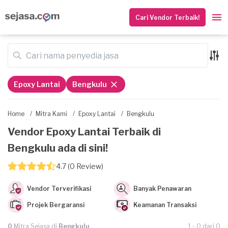
Cari Vendor Terbaik!
Epoxy Lantai
Bengkulu
Home
/
Mitra Kami
/
Epoxy Lantai
/
Bengkulu
Vendor Epoxy Lantai Terbaik di
Bengkulu ada di sini!
4.7 (0 Review)
Vendor Terverifikasi
Banyak Penawaran
Projek Bergaransi
Keamanan Transaksi
0
Mitra Sejasa di
Bengkulu
1 - 0 dari 0