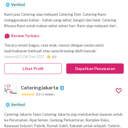
Verified
Kami jasa Catering siap melayani Catering Diet. Catering Kami
menggunakan bahan - bahan yang sehat, bergizi dan halal. Catering
Khusus Kami untuk makan sehat sehari hari. Kami siap melayani dari
berbagai kalangan dari anak-anak sampai orangtua. bahan makanan
Review Terbaru
yang kita pakai bahan makanan yang khusus, sehat fresh, dan HALAL
100 %
'Secara umum bagus, rasa enak, namun dengan usulan perlu
lauk/makanan berkuah atau saos/dressing lebih banyak.'
dewanti23,
08 Des 2017
5,0
Lihat Profil
Dapatkan Penawaran
CateringJakarta
5.0
( 1 review )
Verified
Catering Jakarta Team Catering Jakarta siap memberikan layanan untuk
ke Perumahan, Apartemen, Gedung Perkantoran, Komplex Ruko,
Kawasan Industri, Pabrik, Rumah Sakit, Sekolah untuk wilayah: Catering