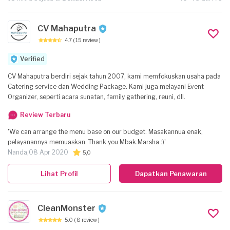
CV Mahaputra
4.7
( 15 review )
Verified
CV Mahaputra berdiri sejak tahun 2007, kami memfokuskan usaha pada
Catering service dan Wedding Package. Kami juga melayani Event
Organizer, seperti acara sunatan, family gathering, reuni, dll.
Review Terbaru
'We can arrange the menu base on our budget. Masakannua enak,
pelayanannya memuaskan. Thank you Mbak.Marsha :)'
Nanda,
08 Apr 2020
5,0
Lihat Profil
Dapatkan Penawaran
CleanMonster
5.0
( 8 review )