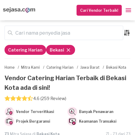
Cari Vendor Terbaik!
Catering Harian
Bekasi
Home
/
Mitra Kami
/
Catering Harian
/
Jawa Barat
/
Bekasi Kota
Vendor Catering Harian Terbaik di Bekasi
Kota ada di sini!
4.6 (259 Review)
Vendor Terverifikasi
Banyak Penawaran
Projek Bergaransi
Keamanan Transaksi
73
Mitra Sejasa di
Bekasi Kota
71 - 73 dari 73