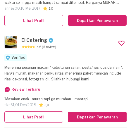
waktu sehingga masih hangat sampai ditempat. Harganya MURAH.
Recommended bangets....'
anne200,
16 Mei 2017
5,0
Lihat Profil
Dapatkan Penawaran
El Catering
4.6
( 5 review )
Verified
Menerima pesanan macam" kebutuhan sajian, pesta/nasi dus dan lain".
Harga murah, makanan berkualitas, menerima paket menikah include
rias, dekorasi, fotografi, dll. Silahkan hubungi kami
Review Terbaru
'Masakan enak...murah tapi ga murahan....mantap'
tiza61,
01 Des 2018
3,0
Lihat Profil
Dapatkan Penawaran