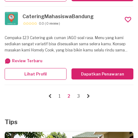
CateringMahasiswaBandung
0.0
( 0 review )
Cempaka-123 Catering gak cuman JAGO soal rasa. Menu yang kami
sediakan sangat variatif bisa disesuaikan sama selera kamu. Konsep
masakan kami Homely Cook, yang bisa bikin kamu selalu rindu sama
masakan rumah. Harganya sangat bersahabat, kebersihan terjamin dan
Review Terbaru
free delivery service
Lihat Profil
Dapatkan Penawaran
1
2
3
Tips