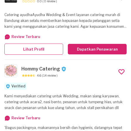
0.0
( 0 review )
Catering ayudhaAyudha Wedding & Event layanan catering murah di
Bandung akan selalu memberikan kepuasan kepada pelanggan setia
kami yang menggunakan jasa catering kami. Agar kepuasan konsumen
terpenuhi kami akan berikan bocoran dapur kami untuk mengetahui
Review Terbaru
cara kami memuaskan pelanggan.
Lihat Profil
Dapatkan Penawaran
Hommy Catering
4.6
( 14 review )
Verified
Kami menyediakan catering untuk Wedding, makan siang karyawan,
catering untuk acara2, nasi bento, pesanan untuk tumpeng hias, untuk
snack dan pesanan untuk kue ulang tahun, untuk stall pernikahan dll
Review Terbaru
'Bagus packingnya, makanannya bersih dan hygienis, datangnya tepat