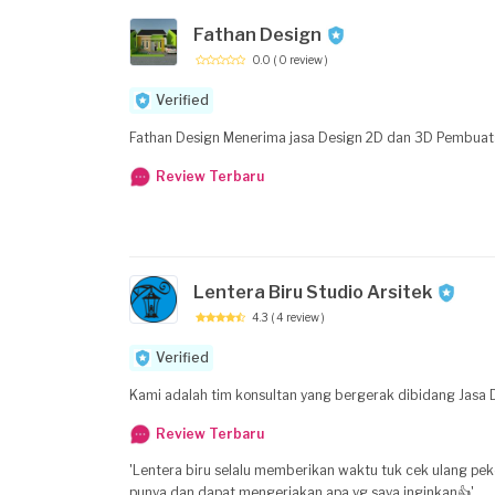
Fathan Design
0.0
( 0 review )
Verified
Fathan Design Menerima jasa Design 2D dan 3D Pembuatan 
Review Terbaru
Lentera Biru Studio Arsitek
4.3
( 4 review )
Verified
Kami adalah tim konsultan yang bergerak dibidang Jasa D
Review Terbaru
'Lentera biru selalu memberikan waktu tuk cek ulang pekerjaannya kepada saya yg saya suka lentera biru memberikan solus
punya dan dapat mengerjakan apa yg saya inginkan👍'