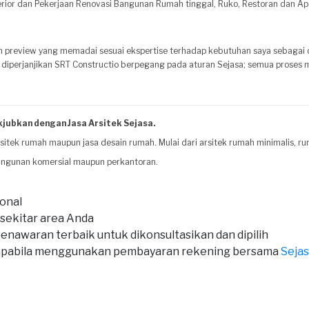
ektur , interior dan Pekerjaan Renovasi Bangunan Rumah tinggal, Ruko, Restoran dan 
rhadap kebutuhan saya sebagai calon klien
; semua proses merujuk pada
jubkan dengan Jasa Arsitek Sejasa.
itek rumah maupun jasa desain rumah. Mulai dari arsitek rumah minimalis, r
bangunan komersial maupun perkantoran.
ional
 sekitar area Anda
nawaran terbaik untuk dikonsultasikan dan dipilih
k apabila menggunakan pembayaran rekening bersama
Seja