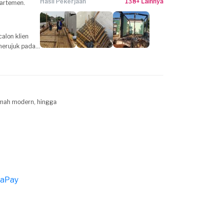
Hasil Pekerjaan
138+ Lainnya
Apartemen.
umah modern, hingga
saPay