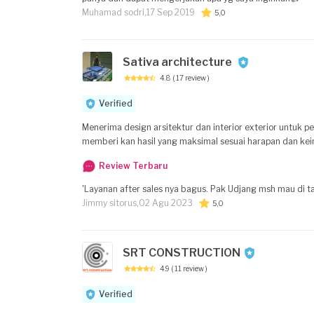
Muhamad sodri,
17 Sep 2019
5,0
Sativa architecture
4.8
( 17 review )
Verified
Menerima design arsitektur dan interior exterior untuk
memberi kan hasil yang maksimal sesuai harapan dan kein
Review Terbaru
'Layanan after sales nya bagus. Pak Udjang msh mau di ta
Jimmy sitorus,
02 Agu 2023
5,0
SRT CONSTRUCTION
4.9
( 11 review )
Verified