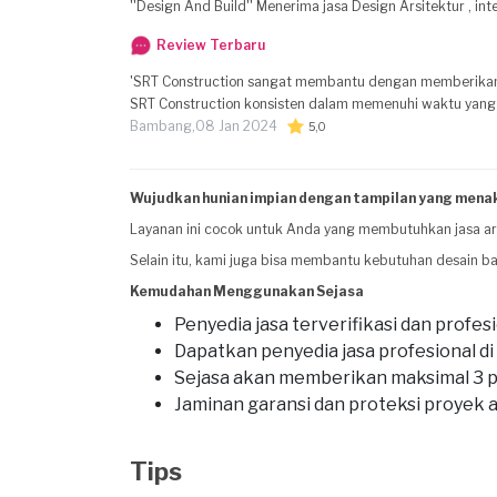
''Design And Build'' Menerima jasa Design Arsit
Review Terbaru
'SRT Construction sangat membantu dengan memberikan preview yang memadai sesuai ekspertise te
SRT Construction konsisten dalam memenuhi waktu yang diperjanjikan SRT Constructio berpegang pada aturan Sejasa
standar kerjasama sehingga klien merasa aman'
Bambang,
08 Jan 2024
5,0
Wujudkan hunian impian dengan tampilan yang menak
Layanan ini cocok untuk Anda yang membutuhkan jasa ars
Selain itu, kami juga bisa membantu kebutuhan desain 
Kemudahan Menggunakan Sejasa
Penyedia jasa terverifikasi dan profes
Dapatkan penyedia jasa profesional di
Sejasa akan memberikan maksimal 3 pe
Jaminan garansi dan proteksi proye
Tips