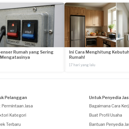
penser Rumah yang Sering
Ini Cara Menghitung Kebutuh
a Mengatasinya
Rumah!
17 hari yang lalu
uk Pelanggan
Untuk Penyedia Ja
 Permintaan Jasa
Bagaimana Cara Ker
ktori Kategori
Buat Profil Usaha
ek Terbaru
Bantuan Penyedia Ja