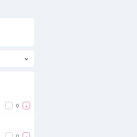
n sesungguhnya
0
-
+
o@sejasa.com
0