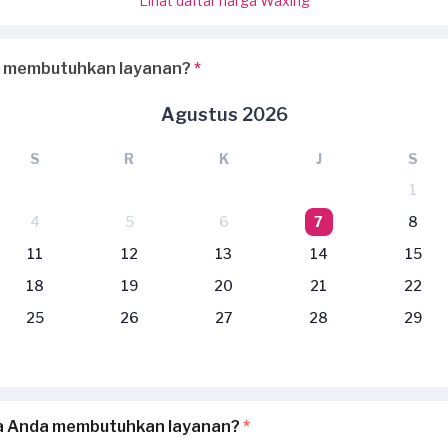
Lihat daftar harga Waxing
 membutuhkan layanan?
*
Agustus 2026
S
R
K
J
S
1
4
5
6
7
8
11
12
13
14
15
18
19
20
21
22
25
26
27
28
29
pa Anda membutuhkan layanan?
*