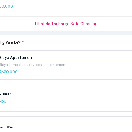
50.000
Lihat daftar harga Sofa Cleaning
rty Anda?
*
Biaya Apartemen
Biaya Tambahan services di apartemen
Rp20.000
Rumah
Rp0
Lainnya