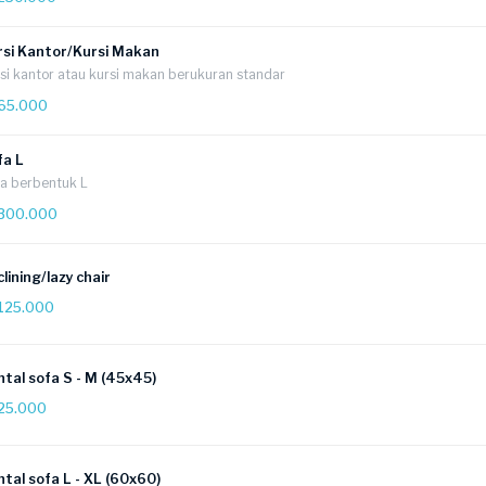
rsi Kantor/Kursi Makan
si kantor atau kursi makan berukuran standar
65.000
fa L
a berbentuk L
300.000
lining/lazy chair
125.000
tal sofa S - M (45x45)
25.000
tal sofa L - XL (60x60)