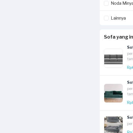
Noda Miny
Untuk kasus
p
dijemur semen
Lainnya
dapat dilakuka
Noda yang s
meskipun pros
Sofa yang i
So
per
tam
Rp
So
per
tam
Rp
So
per
Rp