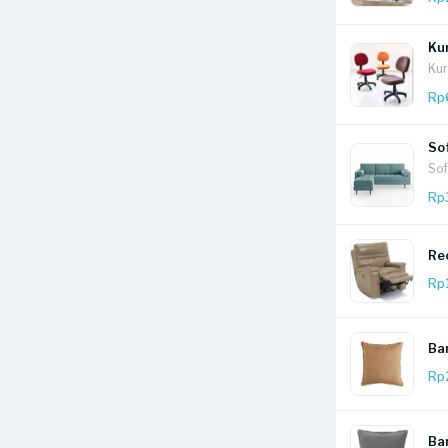
Ku
Kur
Rp
So
Sof
Rp
Rec
Rp
Ban
Rp
Ban