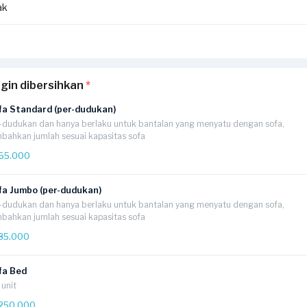
ak
asca banjir
, mohon sofa atau kasur terlebih dahulu dikurangi kadar 
tara sebelum proses pembersihan, agar proses penyedotan dan p
n secara lebih optimal.
udah lama atau membandel
kemungkinan tidak dapat hilang sepe
es pembersihan telah dilakukan secara maksimal.
ngin dibersihkan
*
fa Standard (per-dudukan)
-dudukan dan hanya berlaku untuk bantalan yang menyatu dengan sofa,
bahkan jumlah sesuai kapasitas sofa
65.000
fa Jumbo (per-dudukan)
-dudukan dan hanya berlaku untuk bantalan yang menyatu dengan sofa,
bahkan jumlah sesuai kapasitas sofa
85.000
fa Bed
 unit
250.000