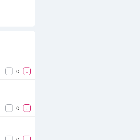
airnya atau
engeringan
nuhnya (100%),
0
-
+
0
-
+
0