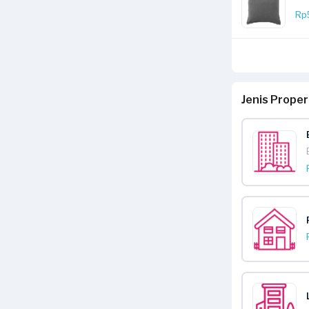
Rp
Jenis Prope