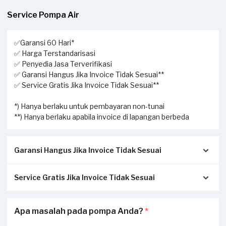
Service Pompa Air
✅Garansi 60 Hari*
✅ Harga Terstandarisasi
✅ Penyedia Jasa Terverifikasi
✅ Garansi Hangus Jika Invoice Tidak Sesuai**
✅ Service Gratis Jika Invoice Tidak Sesuai**
*) Hanya berlaku untuk pembayaran non-tunai
**) Hanya berlaku apabila invoice di lapangan berbeda
Garansi Hangus Jika Invoice Tidak Sesuai
Service Gratis Jika Invoice Tidak Sesuai
Pastikan kwitansi/invoice yang diterbitkan dari Sejasa
sesuai dengan pengerjaan sesungguhnya di tempat Anda:
Apabila Anda menerima perbedaan invoice antara
Apa masalah pada pompa Anda?
*
Invoice akan dikirimkan via Email / Whatsapp.
pengerjaan service di lapangan dengan transaksi yang
Jika tidak sesuai, garansi akan hangus.