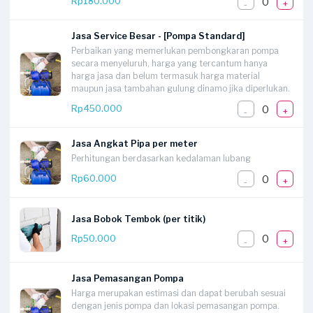
0
Rp180.000
-
+
Jasa Service Besar - [Pompa Standard]
Perbaikan yang memerlukan pembongkaran pompa
secara menyeluruh, harga yang tercantum hanya
harga jasa dan belum termasuk harga material
maupun jasa tambahan gulung dinamo jika diperlukan.
0
Rp450.000
-
+
Jasa Angkat Pipa per meter
Perhitungan berdasarkan kedalaman lubang
0
Rp60.000
-
+
Jasa Bobok Tembok (per titik)
0
Rp50.000
-
+
Jasa Pemasangan Pompa
Harga merupakan estimasi dan dapat berubah sesuai
dengan jenis pompa dan lokasi pemasangan pompa.