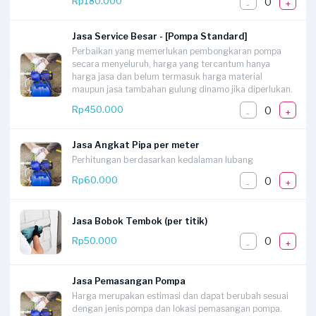
0
Rp180.000
-
+
Jasa Service Besar - [Pompa Standard]
Perbaikan yang memerlukan pembongkaran pompa
secara menyeluruh, harga yang tercantum hanya
harga jasa dan belum termasuk harga material
maupun jasa tambahan gulung dinamo jika diperlukan.
0
Rp450.000
-
+
Jasa Angkat Pipa per meter
Perhitungan berdasarkan kedalaman lubang
0
Rp60.000
-
+
Jasa Bobok Tembok (per titik)
0
Rp50.000
-
+
Jasa Pemasangan Pompa
Harga merupakan estimasi dan dapat berubah sesuai
dengan jenis pompa dan lokasi pemasangan pompa.