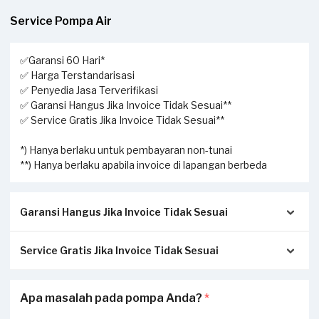
Service Pompa Air
✅Garansi 60 Hari*
✅ Harga Terstandarisasi
✅ Penyedia Jasa Terverifikasi
✅ Garansi Hangus Jika Invoice Tidak Sesuai**
✅ Service Gratis Jika Invoice Tidak Sesuai**
*) Hanya berlaku untuk pembayaran non-tunai
**) Hanya berlaku apabila invoice di lapangan berbeda
Garansi Hangus Jika Invoice Tidak Sesuai
Service Gratis Jika Invoice Tidak Sesuai
Pastikan kwitansi/invoice yang diterbitkan dari Sejasa
sesuai dengan pengerjaan sesungguhnya di tempat Anda:
Apabila Anda menerima perbedaan invoice antara
Apa masalah pada pompa Anda?
*
Invoice akan dikirimkan via Email / Whatsapp.
pengerjaan service di lapangan dengan transaksi yang
Jika tidak sesuai, garansi akan hangus.