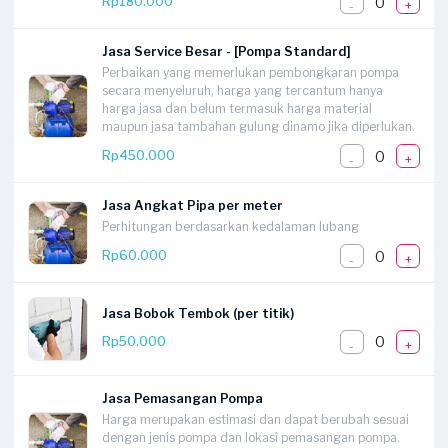
0
Rp180.000
-
+
Jasa Service Besar - [Pompa Standard]
Perbaikan yang memerlukan pembongkaran pompa
secara menyeluruh, harga yang tercantum hanya
harga jasa dan belum termasuk harga material
maupun jasa tambahan gulung dinamo jika diperlukan.
0
Rp450.000
-
+
Jasa Angkat Pipa per meter
Perhitungan berdasarkan kedalaman lubang
0
Rp60.000
-
+
Jasa Bobok Tembok (per titik)
0
Rp50.000
-
+
Jasa Pemasangan Pompa
Harga merupakan estimasi dan dapat berubah sesuai
dengan jenis pompa dan lokasi pemasangan pompa.