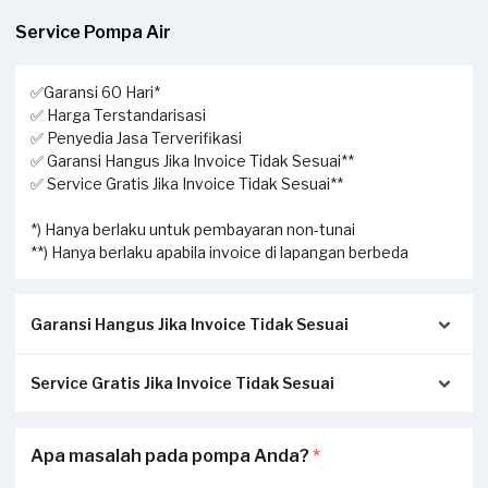
Service Pompa Air
✅Garansi 60 Hari*
✅ Harga Terstandarisasi
✅ Penyedia Jasa Terverifikasi
✅ Garansi Hangus Jika Invoice Tidak Sesuai**
✅ Service Gratis Jika Invoice Tidak Sesuai**
*) Hanya berlaku untuk pembayaran non-tunai
**) Hanya berlaku apabila invoice di lapangan berbeda
Garansi Hangus Jika Invoice Tidak Sesuai
Service Gratis Jika Invoice Tidak Sesuai
Pastikan kwitansi/invoice yang diterbitkan dari Sejasa
sesuai dengan pengerjaan sesungguhnya di tempat Anda:
Apabila Anda menerima perbedaan invoice antara
Apa masalah pada pompa Anda?
*
Invoice akan dikirimkan via Email / Whatsapp.
pengerjaan service di lapangan dengan transaksi yang
Jika tidak sesuai, garansi akan hangus.