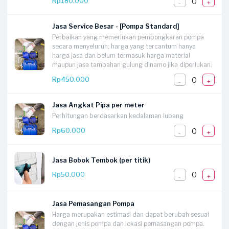
0
Rp180.000
-
+
Jasa Service Besar - [Pompa Standard]
Perbaikan yang memerlukan pembongkaran pompa
secara menyeluruh, harga yang tercantum hanya
harga jasa dan belum termasuk harga material
maupun jasa tambahan gulung dinamo jika diperlukan.
0
Rp450.000
-
+
Jasa Angkat Pipa per meter
Perhitungan berdasarkan kedalaman lubang
0
Rp60.000
-
+
Jasa Bobok Tembok (per titik)
0
Rp50.000
-
+
Jasa Pemasangan Pompa
Harga merupakan estimasi dan dapat berubah sesuai
dengan jenis pompa dan lokasi pemasangan pompa.