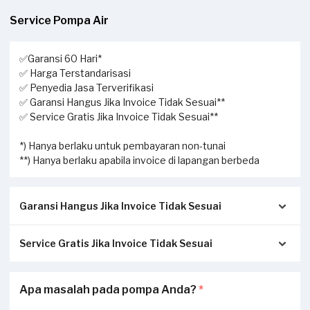
Service Pompa Air
✅Garansi 60 Hari*
✅ Harga Terstandarisasi
✅ Penyedia Jasa Terverifikasi
✅ Garansi Hangus Jika Invoice Tidak Sesuai**
✅ Service Gratis Jika Invoice Tidak Sesuai**
*) Hanya berlaku untuk pembayaran non-tunai
**) Hanya berlaku apabila invoice di lapangan berbeda
Garansi Hangus Jika Invoice Tidak Sesuai
Service Gratis Jika Invoice Tidak Sesuai
Pastikan kwitansi/invoice yang diterbitkan dari Sejasa
sesuai dengan pengerjaan sesungguhnya di tempat Anda:
Apabila Anda menerima perbedaan invoice antara
Apa masalah pada pompa Anda?
*
Invoice akan dikirimkan via Email / Whatsapp.
pengerjaan service di lapangan dengan transaksi yang
Jika tidak sesuai, garansi akan hangus.