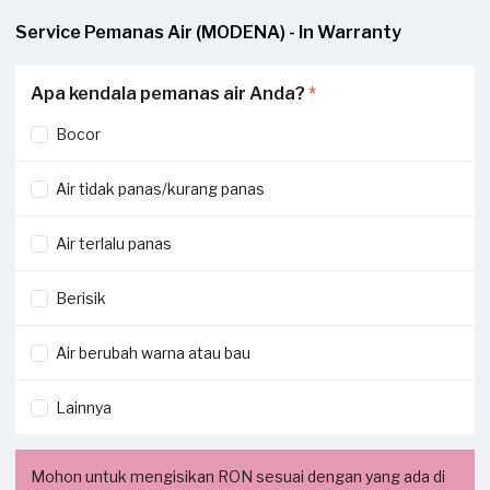
Service Pemanas Air (MODENA) - In Warranty
Apa kendala pemanas air Anda?
*
Bocor
Air tidak panas/kurang panas
Air terlalu panas
Berisik
Air berubah warna atau bau
Lainnya
Mohon untuk mengisikan RON sesuai dengan yang ada di