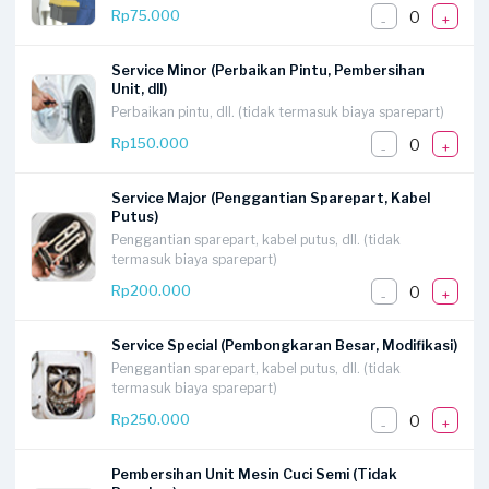
0
Rp75.000
-
+
Service Minor (Perbaikan Pintu, Pembersihan
Unit, dll)
Perbaikan pintu, dll. (tidak termasuk biaya sparepart)
0
Rp150.000
-
+
Service Major (Penggantian Sparepart, Kabel
Putus)
Penggantian sparepart, kabel putus, dll. (tidak
termasuk biaya sparepart)
0
Rp200.000
-
+
Service Special (Pembongkaran Besar, Modifikasi)
Penggantian sparepart, kabel putus, dll. (tidak
termasuk biaya sparepart)
0
Rp250.000
-
+
Pembersihan Unit Mesin Cuci Semi (Tidak