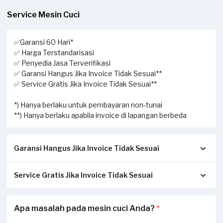
Service Mesin Cuci
✅Garansi 60 Hari*
✅ Harga Terstandarisasi
✅ Penyedia Jasa Terverifikasi
✅ Garansi Hangus Jika Invoice Tidak Sesuai**
✅ Service Gratis Jika Invoice Tidak Sesuai**
*) Hanya berlaku untuk pembayaran non-tunai
**) Hanya berlaku apabila invoice di lapangan berbeda
Garansi Hangus Jika Invoice Tidak Sesuai
Service Gratis Jika Invoice Tidak Sesuai
Pastikan kwitansi/invoice yang diterbitkan dari Sejasa
sesuai dengan pengerjaan sesungguhnya di tempat Anda:
Apabila Anda menerima perbedaan invoice antara
Apa masalah pada mesin cuci Anda?
*
Invoice akan dikirimkan via Email / Whatsapp.
pengerjaan service di lapangan dengan transaksi yang
Jika tidak sesuai, garansi akan hangus.