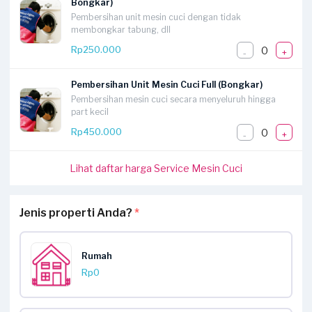
Bongkar)
Pembersihan unit mesin cuci dengan tidak
membongkar tabung, dll
0
Rp250.000
-
+
Pembersihan Unit Mesin Cuci Full (Bongkar)
Pembersihan mesin cuci secara menyeluruh hingga
part kecil
0
Rp450.000
-
+
Lihat daftar harga Service Mesin Cuci
Jenis properti Anda?
*
Rumah
Rp0