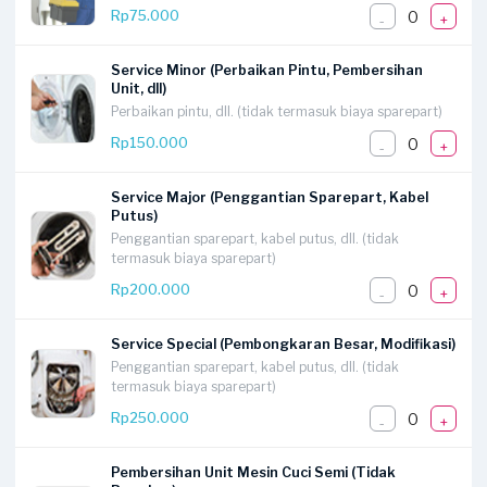
0
Rp75.000
-
+
Service Minor (Perbaikan Pintu, Pembersihan
Unit, dll)
Perbaikan pintu, dll. (tidak termasuk biaya sparepart)
0
Rp150.000
-
+
Service Major (Penggantian Sparepart, Kabel
Putus)
Penggantian sparepart, kabel putus, dll. (tidak
termasuk biaya sparepart)
0
Rp200.000
-
+
Service Special (Pembongkaran Besar, Modifikasi)
Penggantian sparepart, kabel putus, dll. (tidak
termasuk biaya sparepart)
0
Rp250.000
-
+
Pembersihan Unit Mesin Cuci Semi (Tidak