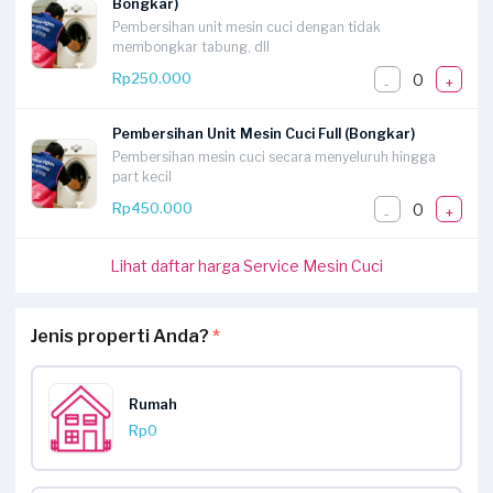
Bongkar)
Pembersihan unit mesin cuci dengan tidak
membongkar tabung, dll
0
Rp250.000
-
+
Pembersihan Unit Mesin Cuci Full (Bongkar)
Pembersihan mesin cuci secara menyeluruh hingga
part kecil
0
Rp450.000
-
+
Lihat daftar harga Service Mesin Cuci
Jenis properti Anda?
*
Rumah
Rp0