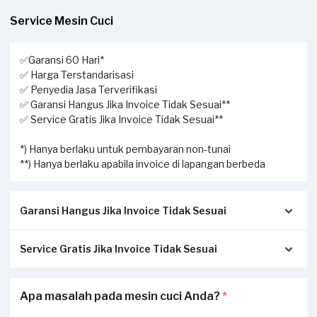
Service Mesin Cuci
✅Garansi 60 Hari*
✅ Harga Terstandarisasi
✅ Penyedia Jasa Terverifikasi
✅ Garansi Hangus Jika Invoice Tidak Sesuai**
✅ Service Gratis Jika Invoice Tidak Sesuai**
*) Hanya berlaku untuk pembayaran non-tunai
**) Hanya berlaku apabila invoice di lapangan berbeda
Garansi Hangus Jika Invoice Tidak Sesuai
Service Gratis Jika Invoice Tidak Sesuai
Pastikan kwitansi/invoice yang diterbitkan dari Sejasa
sesuai dengan pengerjaan sesungguhnya di tempat Anda:
Apabila Anda menerima perbedaan invoice antara
Apa masalah pada mesin cuci Anda?
*
Invoice akan dikirimkan via Email / Whatsapp.
pengerjaan service di lapangan dengan transaksi yang
Jika tidak sesuai, garansi akan hangus.