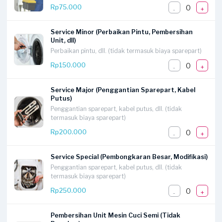
0
Rp75.000
-
+
Service Minor (Perbaikan Pintu, Pembersihan
Unit, dll)
Perbaikan pintu, dll. (tidak termasuk biaya sparepart)
0
Rp150.000
-
+
Service Major (Penggantian Sparepart, Kabel
Putus)
Penggantian sparepart, kabel putus, dll. (tidak
termasuk biaya sparepart)
0
Rp200.000
-
+
Service Special (Pembongkaran Besar, Modifikasi)
Penggantian sparepart, kabel putus, dll. (tidak
termasuk biaya sparepart)
0
Rp250.000
-
+
Pembersihan Unit Mesin Cuci Semi (Tidak