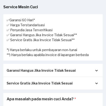
Service Mesin Cuci
✅Garansi 60 Hari*
✅ Harga Terstandarisasi
✅ Penyedia Jasa Terverifikasi
✅ Garansi Hangus Jika Invoice Tidak Sesuai**
✅ Service Gratis Jika Invoice Tidak Sesuai**
*) Hanya berlaku untuk pembayaran non-tunai
**) Hanya berlaku apabila invoice di lapangan berbeda
Garansi Hangus Jika Invoice Tidak Sesuai
Service Gratis Jika Invoice Tidak Sesuai
Pastikan kwitansi/invoice yang diterbitkan dari Sejasa
sesuai dengan pengerjaan sesungguhnya di tempat Anda:
Apabila Anda menerima perbedaan invoice antara
Apa masalah pada mesin cuci Anda?
*
Invoice akan dikirimkan via Email / Whatsapp.
pengerjaan service di lapangan dengan transaksi yang
Jika tidak sesuai, garansi akan hangus.