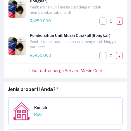
Bongkar)
Pembersihan unit mesin cuci dengan tidak
membongkar tabung, dll
0
Rp250.000
-
+
Pembersihan Unit Mesin Cuci Full (Bongkar)
Pembersihan mesin cuci secara menyeluruh hingga
part kecil
0
Rp450.000
-
+
Lihat daftar harga Service Mesin Cuci
Jenis properti Anda?
*
Rumah
Rp0