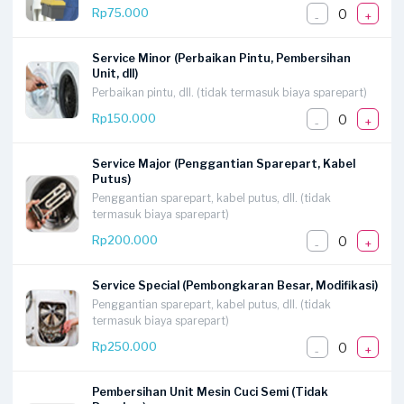
0
Rp75.000
-
+
Service Minor (Perbaikan Pintu, Pembersihan
Unit, dll)
Perbaikan pintu, dll. (tidak termasuk biaya sparepart)
0
Rp150.000
-
+
Service Major (Penggantian Sparepart, Kabel
Putus)
Penggantian sparepart, kabel putus, dll. (tidak
termasuk biaya sparepart)
0
Rp200.000
-
+
Service Special (Pembongkaran Besar, Modifikasi)
Penggantian sparepart, kabel putus, dll. (tidak
termasuk biaya sparepart)
0
Rp250.000
-
+
Pembersihan Unit Mesin Cuci Semi (Tidak