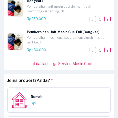
Bongkar)
Pembersihan unit mesin cuci dengan tidak
membongkar tabung, dll
0
Rp250.000
-
+
Pembersihan Unit Mesin Cuci Full (Bongkar)
Pembersihan mesin cuci secara menyeluruh hingga
part kecil
0
Rp450.000
-
+
Lihat daftar harga Service Mesin Cuci
Jenis properti Anda?
*
Rumah
Rp0