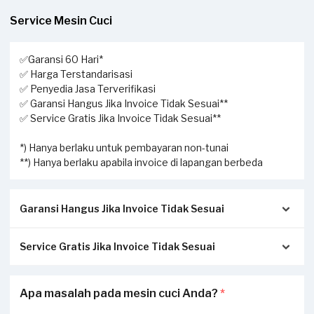
Service Mesin Cuci
✅Garansi 60 Hari*
✅ Harga Terstandarisasi
✅ Penyedia Jasa Terverifikasi
✅ Garansi Hangus Jika Invoice Tidak Sesuai**
✅ Service Gratis Jika Invoice Tidak Sesuai**
*) Hanya berlaku untuk pembayaran non-tunai
**) Hanya berlaku apabila invoice di lapangan berbeda
Garansi Hangus Jika Invoice Tidak Sesuai
Service Gratis Jika Invoice Tidak Sesuai
Pastikan kwitansi/invoice yang diterbitkan dari Sejasa
sesuai dengan pengerjaan sesungguhnya di tempat Anda:
Apabila Anda menerima perbedaan invoice antara
Apa masalah pada mesin cuci Anda?
*
Invoice akan dikirimkan via Email / Whatsapp.
pengerjaan service di lapangan dengan transaksi yang
Jika tidak sesuai, garansi akan hangus.