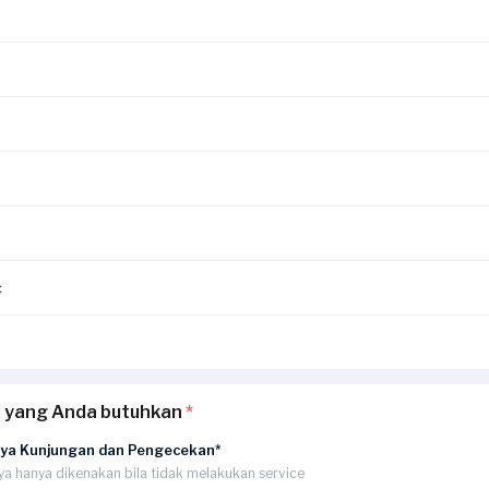
c
an yang Anda butuhkan
*
aya Kunjungan dan Pengecekan*
ya hanya dikenakan bila tidak melakukan service