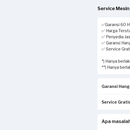
Service Mesin
✅Garansi 60 Ha
✅ Harga Tersta
✅ Penyedia Jas
✅ Garansi Hang
✅ Service Grati
*) Hanya berla
**) Hanya berl
Garansi Hangu
Service Gratis
Pastikan kwit
di tempat And
Apabila Anda 
Apa masalah
Invoice akan d
transaksi yang
Jika tidak ses