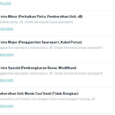
75.000
vice Minor (Perbaikan Pintu, Pembersihan Unit, dll)
baikan pintu, dll. (tidak termasuk biaya sparepart)
150.000
rvice Major (Penggantian Sparepart, Kabel Putus)
ggantian sparepart, kabel putus, dll. (tidak termasuk biaya sparepart)
200.000
vice Special (Pembongkaran Besar, Modifikasi)
ggantian sparepart, kabel putus, dll. (tidak termasuk biaya sparepart)
250.000
mbersihan Unit Mesin Cuci Semi (Tidak Bongkar)
bersihan unit mesin cuci dengan tidak membongkar tabung, dll
250.000