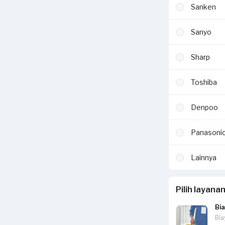
Sanken
Sanyo
Sharp
Toshiba
Denpoo
Panasoni
Lainnya
Pilih layan
Bi
Bia