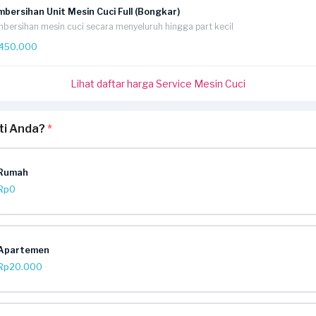
bersihan Unit Mesin Cuci Full (Bongkar)
bersihan mesin cuci secara menyeluruh hingga part kecil
450.000
Lihat daftar harga Service Mesin Cuci
rti Anda?
*
Rumah
Rp0
Apartemen
Rp20.000