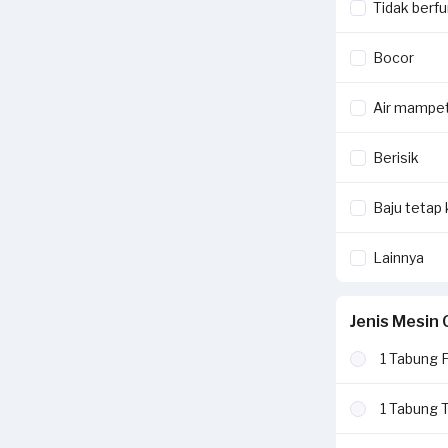
Sejasa.
Tidak berfu
Jika ada peker
Dengan melapo
Bocor
Selengkapnya 
Rp250,000 sen
Air mampe
Voucher terseb
detail cara kl
Berisik
Baju tetap 
Lainnya
Jenis Mesin 
1 Tabung 
1 Tabung 