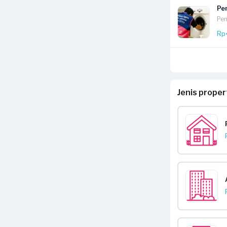
Pem
Pem
Rp
Jenis prope