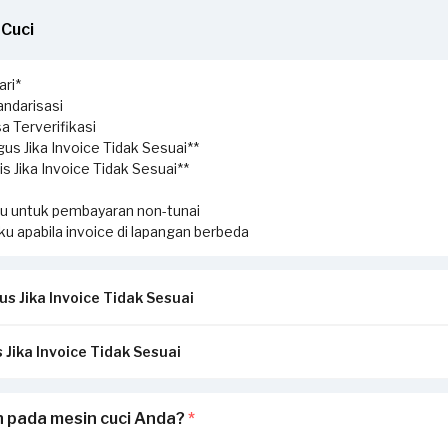
 Cuci
ri*
ndarisasi
a Terverifikasi
us Jika Invoice Tidak Sesuai**
s Jika Invoice Tidak Sesuai**
ku untuk pembayaran non-tunai
aku apabila invoice di lapangan berbeda
s Jika Invoice Tidak Sesuai
 Jika Invoice Tidak Sesuai
ansi/invoice yang diterbitkan dari Sejasa sesuai dengan pengerjaa
a:
menerima perbedaan invoice antara pengerjaan service di lapangan
 pada mesin cuci Anda?
*
ikirimkan via Email / Whatsapp.
 dilaporkan oleh Penyedia Jasa, silakan laporkan perbedaan invoice di
uai, garansi akan hangus.